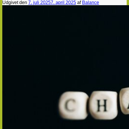
Udgivet den
7. juli 2025
7. april 2025
af
Balance