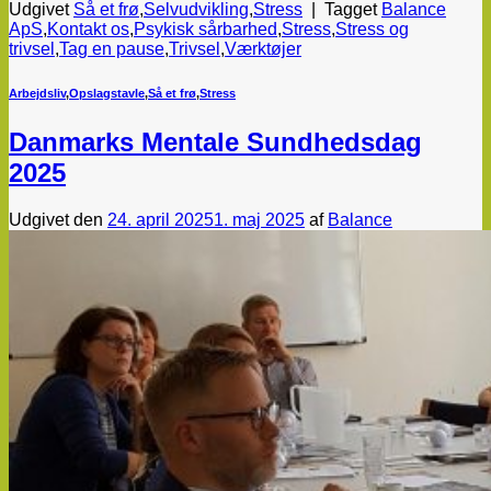
Udgivet
Så et frø
,
Selvudvikling
,
Stress
|
Tagget
Balance
ApS
,
Kontakt os
,
Psykisk sårbarhed
,
Stress
,
Stress og
trivsel
,
Tag en pause
,
Trivsel
,
Værktøjer
Arbejdsliv
,
Opslagstavle
,
Så et frø
,
Stress
Danmarks Mentale Sundhedsdag
2025
Udgivet den
24. april 2025
1. maj 2025
af
Balance