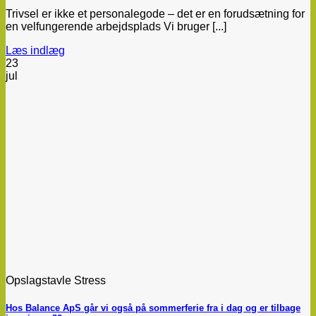
Trivsel er ikke et personalegode – det er en forudsætning for
en velfungerende arbejdsplads Vi bruger [...]
Læs indlæg
23
jul
Opslagstavle Stress
Hos Balance ApS går vi også på sommerferie fra i dag og er tilbage