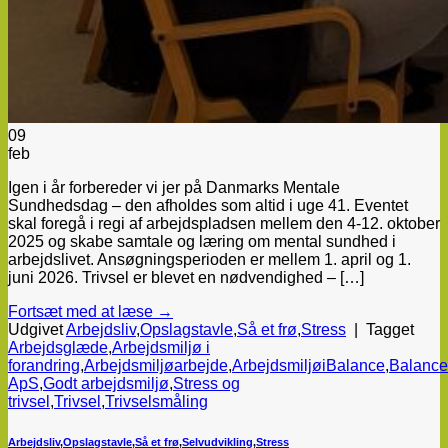
09
feb
Igen i år forbereder vi jer på Danmarks Mentale
Sundhedsdag – den afholdes som altid i uge 41. Eventet
skal foregå i regi af arbejdspladsen mellem den 4-12. oktober
2025 og skabe samtale og læring om mental sundhed i
arbejdslivet. Ansøgningsperioden er mellem 1. april og 1.
juni 2026. Trivsel er blevet en nødvendighed – […]
Fortsæt med at læse
→
Udgivet
Arbejdsliv
,
Opslagstavle
,
Så et frø
,
Stress
|
Tagget
Arbejdsglæde
,
Arbejdsmiljø i
forandring
,
Arbejdsmiljøarbejde
,
ArbejdsmiljøiBalance
,
Balance
ApS
,
Godt arbejdsmiljø
,
Stress og
trivsel
,
Trivsel
,
Trivselsmåling
Arbejdsliv
,
Opslagstavle
,
Så et frø
,
Selvudvikling
,
Stress