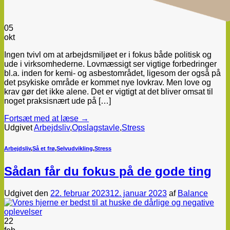
05
okt
Ingen tvivl om at arbejdsmiljøet er i fokus både politisk og
ude i virksomhederne. Lovmæssigt ser vigtige forbedringer
bl.a. inden for kemi- og asbestområdet, ligesom der også på
det psykiske område er kommet nye lovkrav. Men love og
krav gør det ikke alene. Det er vigtigt at det bliver omsat til
noget praksisnært ude på […]
Fortsæt med at læse
→
Udgivet
Arbejdsliv
,
Opslagstavle
,
Stress
Arbejdsliv
,
Så et frø
,
Selvudvikling
,
Stress
Sådan får du fokus på de gode ting
Udgivet den
22. februar 2023
12. januar 2023
af
Balance
22