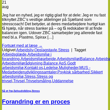
21
aug
Jeg har en nyhed, jeg er rigtig glad for at dele: Jeg er nu fast
tilknyttet ZBC’s vestlige afdelinger på Sjælland som
stresscoach! Det betyder, at deres medarbejdere hurtigt kan
få hjælp, når stress banker på – og få redskaber til at finde
balancen igen. Udover ZBC samarbejder jeg allerede fast
med bl.a. Plastmo, Spirax […]
Fortsæt med at læse
→
Udgivet
Arbejdsliv
,
Opslagstavle
,
Stress
|
Tagget
Arbejdsglæde
,
Arbejdsmiljø i
forandring
,
Arbejdsmiljøarbejde
,
ArbejdsmiljøiBalance
,
Arbejds
Arbejdsmiljørådgivning
,
Balance ApS
,
Godt
arbejdsmiljø
,
Kontakt os
,
Ledelse
,
Muligheder
,
MUS -
Medarbejderudviklingssamtaler
,
Psykisk sårbarhed
,
Sikkert
arbejdsmiljø
,
Stress
,
Stress og
trivsel
,
Trivsel
,
Trivselsmåling
,
Uddannelse
Så et frø
,
Selvudvikling
,
Stress
Forandring er en proces