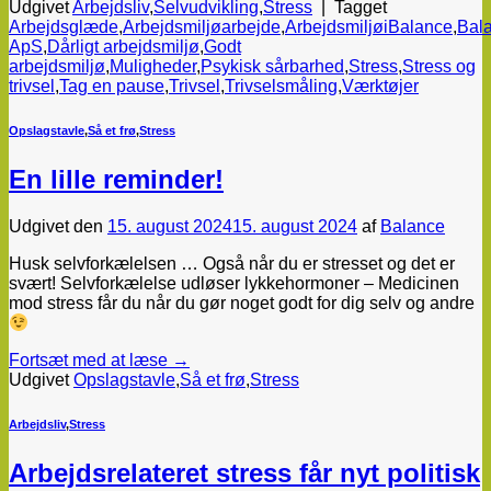
Udgivet
Arbejdsliv
,
Selvudvikling
,
Stress
|
Tagget
Arbejdsglæde
,
Arbejdsmiljøarbejde
,
ArbejdsmiljøiBalance
,
Bal
ApS
,
Dårligt arbejdsmiljø
,
Godt
arbejdsmiljø
,
Muligheder
,
Psykisk sårbarhed
,
Stress
,
Stress og
trivsel
,
Tag en pause
,
Trivsel
,
Trivselsmåling
,
Værktøjer
Opslagstavle
,
Så et frø
,
Stress
En lille reminder!
Udgivet den
15. august 2024
15. august 2024
af
Balance
Husk selvforkælelsen … Også når du er stresset og det er
svært! Selvforkælelse udløser lykkehormoner – Medicinen
mod stress får du når du gør noget godt for dig selv og andre
Fortsæt med at læse
→
Udgivet
Opslagstavle
,
Så et frø
,
Stress
Arbejdsliv
,
Stress
Arbejdsrelateret stress får nyt politisk