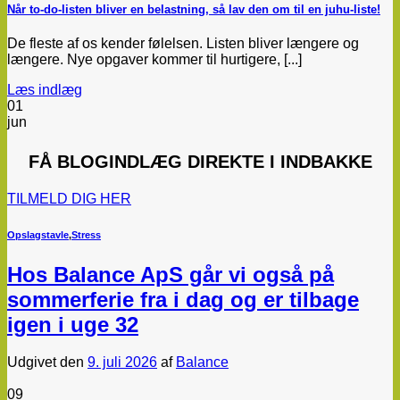
Når to-do-listen bliver en belastning, så lav den om til en juhu-liste!
De fleste af os kender følelsen. Listen bliver længere og
længere. Nye opgaver kommer til hurtigere, [...]
Læs indlæg
01
jun
FÅ
BLOGINDLÆG
DIREKTE I INDBAKKE
TILMELD DIG HER
Opslagstavle
,
Stress
Hos Balance ApS går vi også på
sommerferie fra i dag og er tilbage
igen i uge 32
Udgivet den
9. juli 2026
af
Balance
09