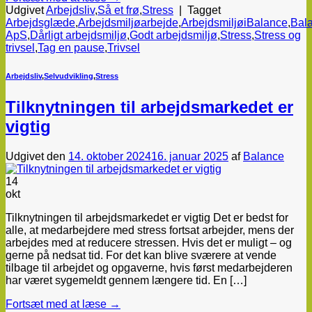
Udgivet
Arbejdsliv
,
Så et frø
,
Stress
|
Tagget
Arbejdsglæde
,
Arbejdsmiljøarbejde
,
ArbejdsmiljøiBalance
,
Bal
ApS
,
Dårligt arbejdsmiljø
,
Godt arbejdsmiljø
,
Stress
,
Stress og
trivsel
,
Tag en pause
,
Trivsel
Arbejdsliv
,
Selvudvikling
,
Stress
Tilknytningen til arbejdsmarkedet er
vigtig
Udgivet den
14. oktober 2024
16. januar 2025
af
Balance
14
okt
Tilknytningen til arbejdsmarkedet er vigtig Det er bedst for
alle, at medarbejdere med stress fortsat arbejder, mens der
arbejdes med at reducere stressen. Hvis det er muligt – og
gerne på nedsat tid. For det kan blive sværere at vende
tilbage til arbejdet og opgaverne, hvis først medarbejderen
har været sygemeldt gennem længere tid. En […]
Fortsæt med at læse
→