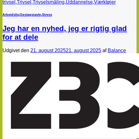
trivsel
,
Trivsel
,
Trivselsmåling
,
Uddannelse
,
Værktøjer
Arbejdsliv
,
Opslagstavle
,
Stress
Jeg har en nyhed, jeg er rigtig glad
for at dele
Udgivet den
21. august 2025
21. august 2025
af
Balance