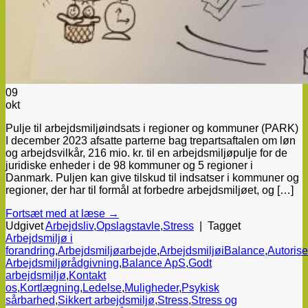
09
okt
Pulje til arbejdsmiljøindsats i regioner og kommuner (PARK)
I december 2023 afsatte parterne bag trepartsaftalen om løn
og arbejdsvilkår, 216 mio. kr. til en arbejdsmiljøpulje for de
juridiske enheder i de 98 kommuner og 5 regioner i
Danmark. Puljen kan give tilskud til indsatser i kommuner og
regioner, der har til formål at forbedre arbejdsmiljøet, og […]
Fortsæt med at læse
→
Udgivet
Arbejdsliv
,
Opslagstavle
,
Stress
|
Tagget
Arbejdsmiljø i
forandring
,
Arbejdsmiljøarbejde
,
ArbejdsmiljøiBalance
,
Autorise
Arbejdsmiljørådgivning
,
Balance ApS
,
Godt
arbejdsmiljø
,
Kontakt
os
,
Kortlægning
,
Ledelse
,
Muligheder
,
Psykisk
sårbarhed
,
Sikkert arbejdsmiljø
,
Stress
,
Stress og