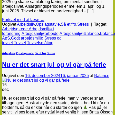
2025 og skabe samtale og læring om mental sundhed i
arbejdslivet. Ansøgningsperioden er mellem 1. april og 1.
juni 2025. Trivsel er blevet en nødvendighed – […]
Fortsæt med at læse
→
Udgivet
Arbejdsliv
,
Opslagstavle
,
Så et frø
,
Stress
|
Tagget
Arbejdsglæde
,
Arbejdsmiljø i
forandring
,
Arbejdsmiljøarbejde
,
ArbejdsmiljøiBalance
,
Balance
ApS
,
Godt arbejdsmiljø
,
Stress og
trivsel
,
Trivsel
,
Trivselsmåling
Arbejdsliv
,
Opslagstavle
,
Så et frø
,
Stress
Nu er det snart jul og vi går på ferie
Udgivet den
16. december 2024
16. januar 2025
af
Balance
16
dec
Nu er det snart jul og vi går på ferie, men vi vender snart
tilbage igen. Husk at nyde den søde juletid – hold fri når du
holder fri, så du er klar når du starter op igen
Pas på jer
selv til vi ses igen, efter nytår! Med venlig hilsen Britta Olsson