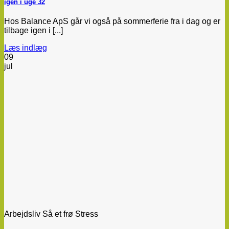
igen i uge 32
Hos Balance ApS går vi også på sommerferie fra i dag og er
tilbage igen i [...]
Læs indlæg
09
jul
Arbejdsliv Så et frø Stress