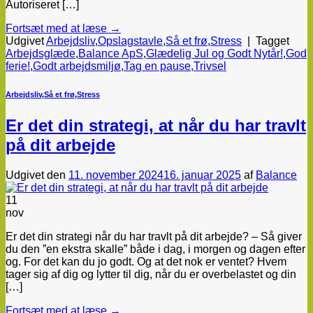
Autoriseret […]
Fortsæt med at læse
→
Udgivet
Arbejdsliv
,
Opslagstavle
,
Så et frø
,
Stress
|
Tagget
Arbejdsglæde
,
Balance ApS
,
Glædelig Jul og Godt Nytår!
,
God
ferie!
,
Godt arbejdsmiljø
,
Tag en pause
,
Trivsel
Arbejdsliv
,
Så et frø
,
Stress
Er det din strategi, at når du har travlt
på dit arbejde
Udgivet den
11. november 2024
16. januar 2025
af
Balance
11
nov
Er det din strategi når du har travlt på dit arbejde? – Så giver
du den ”en ekstra skalle” både i dag, i morgen og dagen efter
og. For det kan du jo godt. Og at det nok er ventet? Hvem
tager sig af dig og lytter til dig, når du er overbelastet og din
[…]
Fortsæt med at læse
→