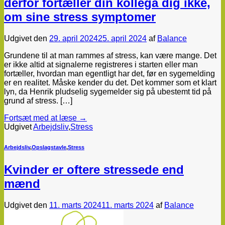
derfor fortæller din kollega dig ikke,
om sine stress symptomer
Udgivet den
29. april 2024
25. april 2024
af
Balance
Grundene til at man rammes af stress, kan være mange. Det
er ikke altid at signalerne registreres i starten eller man
fortæller, hvordan man egentligt har det, før en sygemelding
er en realitet. Måske kender du det. Det kommer som et klart
lyn, da Henrik pludselig sygemelder sig på ubestemt tid på
grund af stress. […]
Fortsæt med at læse
→
Udgivet
Arbejdsliv
,
Stress
Arbejdsliv
,
Opslagstavle
,
Stress
Kvinder er oftere stressede end
mænd
Udgivet den
11. marts 2024
11. marts 2024
af
Balance