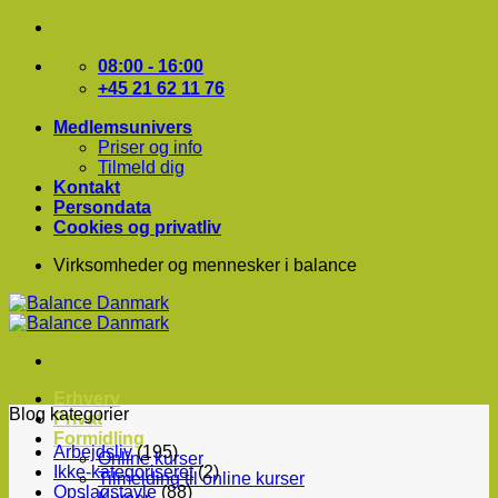
Fortsæt
til
indhold
08:00 - 16:00
+45 21 62 11 76
Medlemsunivers
Priser og info
Tilmeld dig
Kontakt
Persondata
Cookies og privatliv
Virksomheder og mennesker i balance
Erhverv
Blog kategorier
Privat
Formidling
Arbejdsliv
(195)
Online kurser
Ikke-kategoriseret
(2)
Tilmelding til online kurser
Opslagstavle
(88)