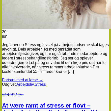
20
jun
Jeg faner op Stress og trivsel på arbejdspladserne skal tages
alvorligt. Dels arbejder jeg med området som
arbejdsmiljørådgiver, og har også løbende medarbejdere og
ledere i stressbehandlingsforløb. Jeg ser og oplever
udfordringerne tæt på og er vidne til den høje pris det har for
alle involverede, når stress rammer arbejdspladsen.Det
koster samfundet 55 milliarder kroner […]
Fortsæt med at læse
→
Udgivet
Arbejdsliv
,
Stress
Arbejdsliv
,
Stress
At være ramt af stress er flovt –