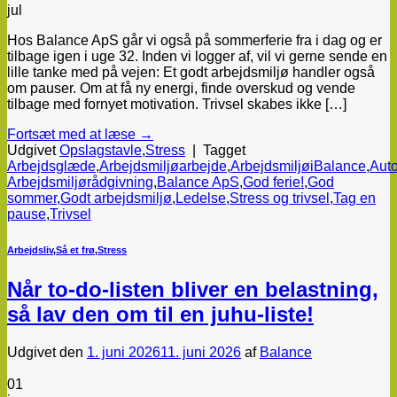
jul
Hos Balance ApS går vi også på sommerferie fra i dag og er
tilbage igen i uge 32. Inden vi logger af, vil vi gerne sende en
lille tanke med på vejen: Et godt arbejdsmiljø handler også
om pauser. Om at få ny energi, finde overskud og vende
tilbage med fornyet motivation. Trivsel skabes ikke […]
Fortsæt med at læse
→
Udgivet
Opslagstavle
,
Stress
|
Tagget
Arbejdsglæde
,
Arbejdsmiljøarbejde
,
ArbejdsmiljøiBalance
,
Auto
Arbejdsmiljørådgivning
,
Balance ApS
,
God ferie!
,
God
sommer
,
Godt arbejdsmiljø
,
Ledelse
,
Stress og trivsel
,
Tag en
pause
,
Trivsel
Arbejdsliv
,
Så et frø
,
Stress
Når to-do-listen bliver en belastning,
så lav den om til en juhu-liste!
Udgivet den
1. juni 2026
11. juni 2026
af
Balance
01