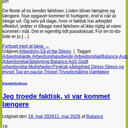
jun
De fleste af os kender følelsen. Listen bliver længere og
længere. Nye opgaver kommer til hurtigere, end vi når at
strege ud. Og selv på dage, hvor vi faktisk har arbejdet
effektivt, sidder vi tilbage med følelsen af ikke rigtig at være
kommet i mål. Det er egentlig lidt paradoksalt. For en to-do-
liste er jo […]
Fortsæt med at læse
→
Udgivet
Arbejdsliv
,
Så et frø
,
Stress
|
Tagget
Arbejdsglæde
,
Arbejdsmiljøarbejde
,
ArbejdsmiljøiBalance
,
Auto
Arbejdsmiljørådgivning
,
Balance ApS
,
Godt
arbejdsmiljø
,
Muligheder
,
Psykisk sårbarhed
,
Stress
,
Stress og
trivsel
,
Tag en pause
,
Trivsel
,
Trivselsmåling
,
Værktøjer
Arbejdsliv
,
Stress
Jeg troede faktisk, vi var kommet
længere
Udgivet den
18. maj 2026
11. maj 2026
af
Balance
18