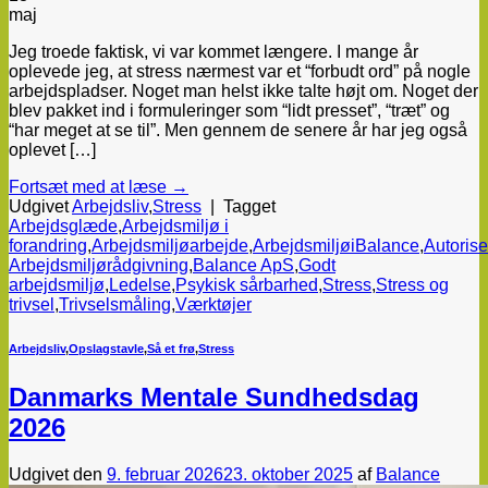
maj
Jeg troede faktisk, vi var kommet længere. I mange år
oplevede jeg, at stress nærmest var et “forbudt ord” på nogle
arbejdspladser. Noget man helst ikke talte højt om. Noget der
blev pakket ind i formuleringer som “lidt presset”, “træt” og
“har meget at se til”. Men gennem de senere år har jeg også
oplevet […]
Fortsæt med at læse
→
Udgivet
Arbejdsliv
,
Stress
|
Tagget
Arbejdsglæde
,
Arbejdsmiljø i
forandring
,
Arbejdsmiljøarbejde
,
ArbejdsmiljøiBalance
,
Autorise
Arbejdsmiljørådgivning
,
Balance ApS
,
Godt
arbejdsmiljø
,
Ledelse
,
Psykisk sårbarhed
,
Stress
,
Stress og
trivsel
,
Trivselsmåling
,
Værktøjer
Arbejdsliv
,
Opslagstavle
,
Så et frø
,
Stress
Danmarks Mentale Sundhedsdag
2026
Udgivet den
9. februar 2026
23. oktober 2025
af
Balance