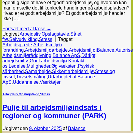
egentlig sige at have et “godt” arbejdsmiljø, og hvordan kan
man omsætte det til konkrete handlinger på arbejdspladsen?
Hvad er et godt arbejdsmiljø? Et godt arbejdsmiljø handler
ikke […]
Fortsæt med at læse
→
Udgivet
Arbejdsliv
,
Opslagstavle
,
Så et
frø
,
Selvudvikling
,
Stress
|
Tagget
Arbejdsglæde
,
Arbejdsmiljø i
forandring
,
Arbejdsmiljøarbejde
,
ArbejdsmiljøiBalance
,
Autorise
Arbejdsmiljørådgivning
,
Balance ApS
,
Dårligt
arbejdsmiljø
,
Godt arbejdsmiljø
,
Kontakt
os
,
Ledelse
,
Muligheder
,
Øg væksten
,
Psykisk
sårbarhed
,
Samarbejde
,
Sikkert arbejdsmiljø
,
Stress og
trivsel
,
Trivselsmåling
,
Udarbejdet af Balance
ApS
,
Uddannelse
,
Værktøjer
Arbejdsliv
,
Opslagstavle
,
Stress
Pulje til arbejdsmiljøindsats i
regioner og kommuner (PARK)
Udgivet den
9. oktober 2025
af
Balance