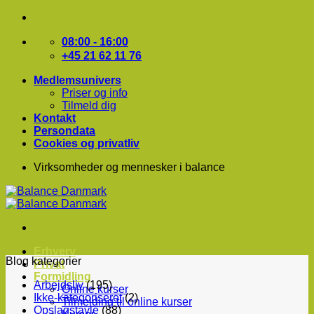
Fortsæt
til
indhold
08:00 - 16:00
+45 21 62 11 76
Medlemsunivers
Priser og info
Tilmeld dig
Kontakt
Persondata
Cookies og privatliv
Virksomheder og mennesker i balance
Erhverv
Blog kategorier
Privat
Formidling
Arbejdsliv
(195)
Online kurser
Ikke-kategoriseret
(2)
Tilmelding til online kurser
Opslagstavle
(88)