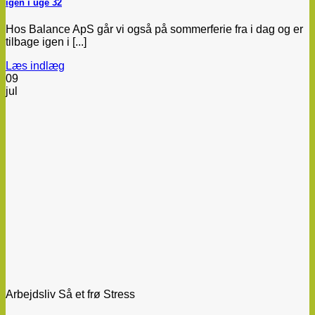
igen i uge 32
Hos Balance ApS går vi også på sommerferie fra i dag og er
tilbage igen i [...]
Læs indlæg
09
jul
Arbejdsliv Så et frø Stress