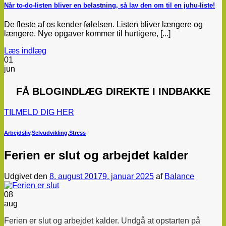
Når to-do-listen bliver en belastning, så lav den om til en juhu-liste!
De fleste af os kender følelsen. Listen bliver længere og
længere. Nye opgaver kommer til hurtigere, [...]
Læs indlæg
01
jun
FÅ
BLOGINDLÆG
DIREKTE I INDBAKKE
TILMELD DIG HER
Arbejdsliv
,
Selvudvikling
,
Stress
Ferien er slut og arbejdet kalder
Udgivet den
8. august 2017
9. januar 2025
af
Balance
08
aug
Ferien er slut og arbejdet kalder.
Undgå at opstarten på