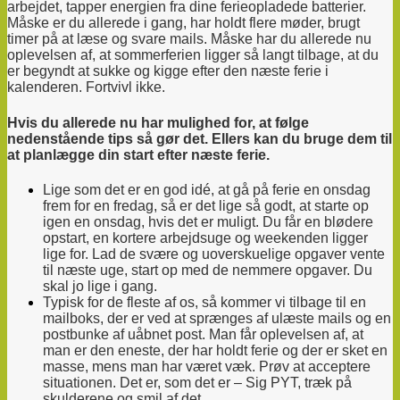
arbejdet, tapper energien fra dine ferieopladede batterier.
Måske er du allerede i gang, har holdt flere møder, brugt
timer på at læse og svare mails. Måske har du allerede nu
oplevelsen af, at sommerferien ligger så langt tilbage, at du
er begyndt at sukke og kigge efter den næste ferie i
kalenderen. Fortvivl ikke.
Hvis du allerede nu har mulighed for, at følge
nedenstående tips så gør det. Ellers kan du bruge dem til
at planlægge din start efter næste ferie.
Lige som det er en god idé, at gå på ferie en onsdag
frem for en fredag, så er det lige så godt, at starte op
igen en onsdag, hvis det er muligt. Du får en blødere
opstart, en kortere arbejdsuge og weekenden ligger
lige for. Lad de svære og uoverskuelige opgaver vente
til næste uge, start op med de nemmere opgaver. Du
skal jo lige i gang.
Typisk for de fleste af os, så kommer vi tilbage til en
mailboks, der er ved at sprænges af ulæste mails og en
postbunke af uåbnet post. Man får oplevelsen af, at
man er den eneste, der har holdt ferie og der er sket en
masse, mens man har været væk. Prøv at acceptere
situationen. Det er, som det er – Sig PYT, træk på
skulderene og smil af det.