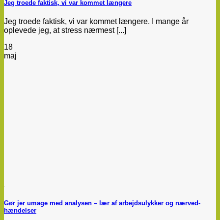
Jeg troede faktisk, vi var kommet længere
Jeg troede faktisk, vi var kommet længere. I mange år
oplevede jeg, at stress nærmest [...]
18
maj
Gør jer umage med analysen – lær af arbejdsulykker og nærved-
hændelser