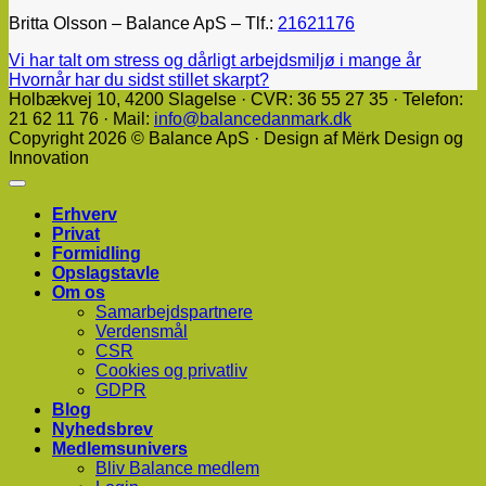
Britta Olsson – Balance ApS – Tlf.:
21621176
Vi har talt om stress og dårligt arbejdsmiljø i mange år
Hvornår har du sidst stillet skarpt?
Holbækvej 10, ​4200 Slagelse · CVR: 36 55 27 35 · Telefon:
21 62 11 76 · Mail:
info@balancedanmark.dk
Copyright 2026 © Balance ApS · Design af Mërk Design og
Innovation
Erhverv
Privat
Formidling
Opslagstavle
Om os
Samarbejdspartnere
Verdensmål
CSR
Cookies og privatliv
GDPR
Blog
Nyhedsbrev
Medlemsunivers
Bliv Balance medlem