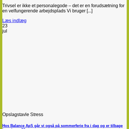
Trivsel er ikke et personalegode – det er en forudsætning for
en velfungerende arbejdsplads Vi bruger [...]
Læs indlæg
23
jul
Opslagstavle Stress
Hos Balance ApS går vi også på sommerferie fra i dag og er tilbage