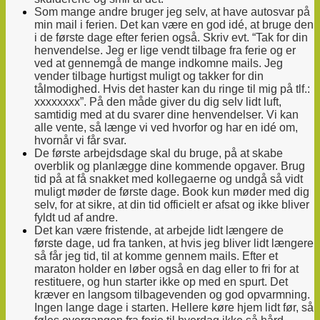
Som mange andre bruger jeg selv, at have autosvar på
min mail i ferien. Det kan være en god idé, at bruge den
i de første dage efter ferien også. Skriv evt. “Tak for din
henvendelse. Jeg er lige vendt tilbage fra ferie og er
ved at gennemgå de mange indkomne mails. Jeg
vender tilbage hurtigst muligt og takker for din
tålmodighed. Hvis det haster kan du ringe til mig på tlf.:
xxxxxxxx”. På den måde giver du dig selv lidt luft,
samtidig med at du svarer dine henvendelser. Vi kan
alle vente, så længe vi ved hvorfor og har en idé om,
hvornår vi får svar.
De første arbejdsdage skal du bruge, på at skabe
overblik og planlægge dine kommende opgaver. Brug
tid på at få snakket med kollegaerne og undgå så vidt
muligt møder de første dage. Book kun møder med dig
selv, for at sikre, at din tid officielt er afsat og ikke bliver
fyldt ud af andre.
Det kan være fristende, at arbejde lidt længere de
første dage, ud fra tanken, at hvis jeg bliver lidt længere
så får jeg tid, til at komme gennem mails. Efter et
maraton holder en løber også en dag eller to fri for at
restituere, og hun starter ikke op med en spurt. Det
kræver en langsom tilbagevenden og god opvarmning.
Ingen lange dage i starten. Hellere køre hjem lidt før, så