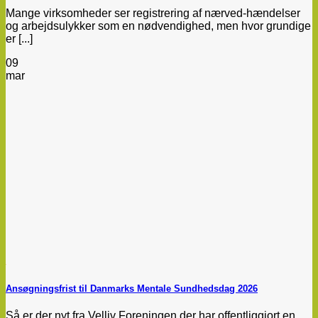
Mange virksomheder ser registrering af nærved-hændelser
og arbejdsulykker som en nødvendighed, men hvor grundige
er [...]
09
mar
Ansøgningsfrist til Danmarks Mentale Sundhedsdag 2026
Så er der nyt fra Velliv Foreningen der har offentliggjort en