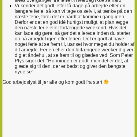
føles overgangen fra ferie til hverdag ikke så hård.
Vi kender det godt, efter få dage på arbejde efter en
længere ferie, så kan vi tage os selv i, at tænke på den
næste ferie, fordi det er hårdt at komme i gang igen.
Derfor er det en god idé hurtigst muligt, at planlægge
den næste ferie eller forlængede weekend. Hvis det
kan lade sig gøre, så gør det allerede inden du starter
op på arbejdet igen efter ferien. Det er godt at have
noget ferie at se frem til, uanset hvor meget du holder af
dit arbejde. Ferien eller den forlængede weekend giver
dig et åndehul, at se frem til og glædes ved. Som Peter
Plys siger det: “Honningen er godt, men det er det, at
glæde sig til den, der er bedst og giver den længste
nydelse”.
God arbejdslyst til jer alle og kom godt fra start