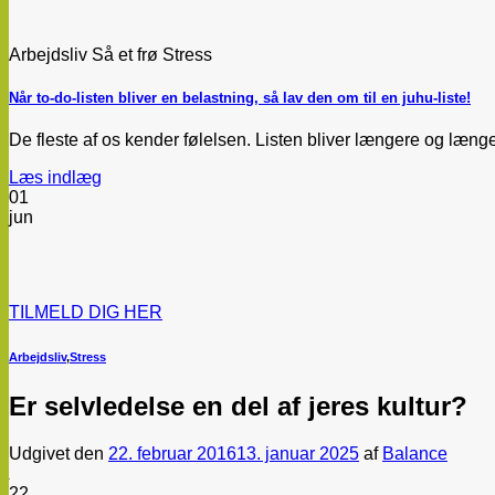
Arbejdsliv Så et frø Stress
Når to-do-listen bliver en belastning, så lav den om til en juhu-liste!
De fleste af os kender følelsen. Listen bliver længere og længer
Læs indlæg
01
jun
TILMELD DIG HER
Arbejdsliv
,
Stress
Er selvledelse en del af jeres kultur?
Udgivet den
22. februar 2016
13. januar 2025
af
Balance
22