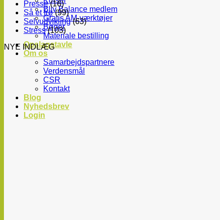
Kurser
Presse
(16)
Bliv Balance medlem
Så et frø
(99)
Gratis AM-værktøjer
Selvudvikling
(63)
Bøger
Stress
(103)
Materiale bestilling
Opslagstavle
NYE INDLÆG
Om os
Samarbejdspartnere
Verdensmål
CSR
Kontakt
Blog
Nyhedsbrev
Login