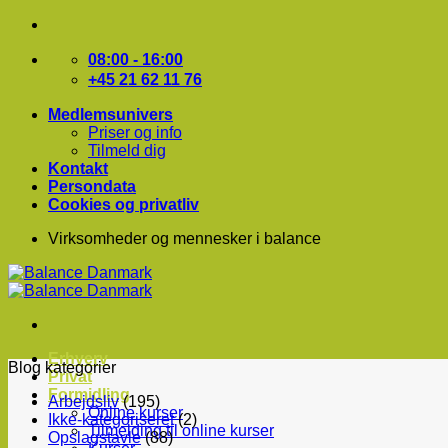
Fortsæt
til
indhold
08:00 - 16:00
+45 21 62 11 76
Medlemsunivers
Priser og info
Tilmeld dig
Kontakt
Persondata
Cookies og privatliv
Virksomheder og mennesker i balance
Erhverv
Blog kategorier
Privat
Formidling
Arbejdsliv
(195)
Online kurser
Ikke-kategoriseret
(2)
Tilmelding til online kurser
Opslagstavle
(88)