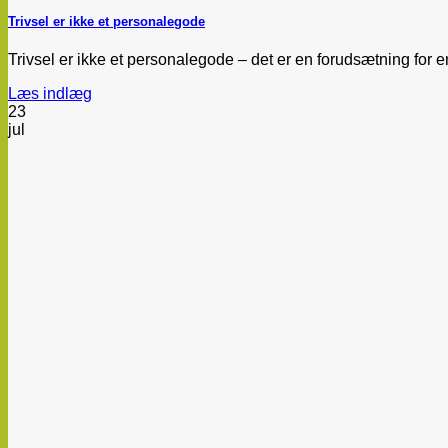
Trivsel er ikke et personalegode
Trivsel er ikke et personalegode – det er en forudsætning for e
Læs indlæg
23
jul