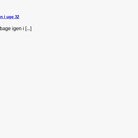
n i uge 32
ge igen i [...]