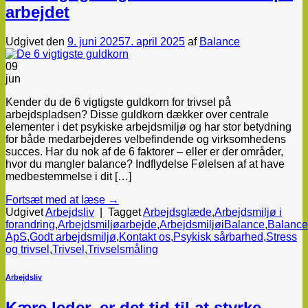
arbejdet
Udgivet den
9. juni 2025
7. april 2025
af
Balance
09
jun
Kender du de 6 vigtigste guldkorn for trivsel på
arbejdspladsen? Disse guldkorn dækker over centrale
elementer i det psykiske arbejdsmiljø og har stor betydning
for både medarbejderes velbefindende og virksomhedens
succes. Har du nok af de 6 faktorer – eller er der områder,
hvor du mangler balance? Indflydelse Følelsen af at have
medbestemmelse i dit […]
Fortsæt med at læse
→
Udgivet
Arbejdsliv
|
Tagget
Arbejdsglæde
,
Arbejdsmiljø i
forandring
,
Arbejdsmiljøarbejde
,
ArbejdsmiljøiBalance
,
Balance
ApS
,
Godt arbejdsmiljø
,
Kontakt os
,
Psykisk sårbarhed
,
Stress
og trivsel
,
Trivsel
,
Trivselsmåling
Arbejdsliv
Kære leder, er det tid til at styrke