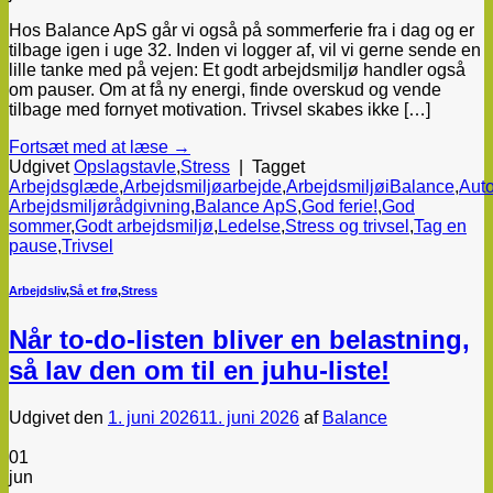
Hos Balance ApS går vi også på sommerferie fra i dag og er
tilbage igen i uge 32. Inden vi logger af, vil vi gerne sende en
lille tanke med på vejen: Et godt arbejdsmiljø handler også
om pauser. Om at få ny energi, finde overskud og vende
tilbage med fornyet motivation. Trivsel skabes ikke […]
Fortsæt med at læse
→
Udgivet
Opslagstavle
,
Stress
|
Tagget
Arbejdsglæde
,
Arbejdsmiljøarbejde
,
ArbejdsmiljøiBalance
,
Auto
Arbejdsmiljørådgivning
,
Balance ApS
,
God ferie!
,
God
sommer
,
Godt arbejdsmiljø
,
Ledelse
,
Stress og trivsel
,
Tag en
pause
,
Trivsel
Arbejdsliv
,
Så et frø
,
Stress
Når to-do-listen bliver en belastning,
så lav den om til en juhu-liste!
Udgivet den
1. juni 2026
11. juni 2026
af
Balance
01
jun