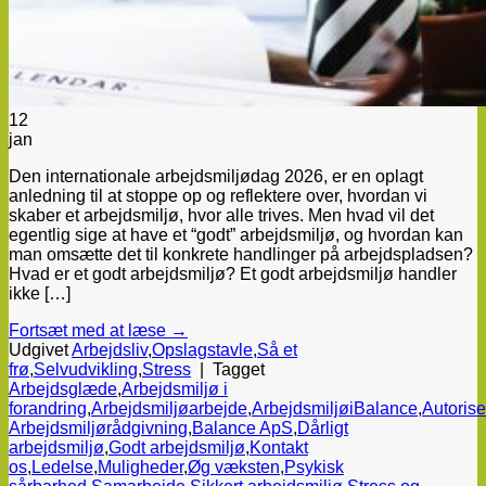
12
jan
Den internationale arbejdsmiljødag 2026, er en oplagt
anledning til at stoppe op og reflektere over, hvordan vi
skaber et arbejdsmiljø, hvor alle trives. Men hvad vil det
egentlig sige at have et “godt” arbejdsmiljø, og hvordan kan
man omsætte det til konkrete handlinger på arbejdspladsen?
Hvad er et godt arbejdsmiljø? Et godt arbejdsmiljø handler
ikke […]
Fortsæt med at læse
→
Udgivet
Arbejdsliv
,
Opslagstavle
,
Så et
frø
,
Selvudvikling
,
Stress
|
Tagget
Arbejdsglæde
,
Arbejdsmiljø i
forandring
,
Arbejdsmiljøarbejde
,
ArbejdsmiljøiBalance
,
Autorise
Arbejdsmiljørådgivning
,
Balance ApS
,
Dårligt
arbejdsmiljø
,
Godt arbejdsmiljø
,
Kontakt
os
,
Ledelse
,
Muligheder
,
Øg væksten
,
Psykisk