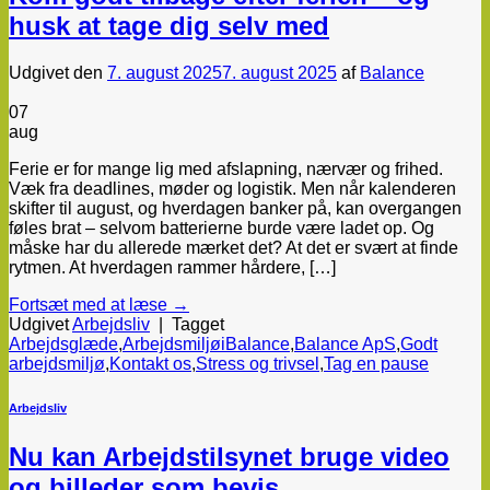
husk at tage dig selv med
Udgivet den
7. august 2025
7. august 2025
af
Balance
07
aug
Ferie er for mange lig med afslapning, nærvær og frihed.
Væk fra deadlines, møder og logistik. Men når kalenderen
skifter til august, og hverdagen banker på, kan overgangen
føles brat – selvom batterierne burde være ladet op. Og
måske har du allerede mærket det? At det er svært at finde
rytmen. At hverdagen rammer hårdere, […]
Fortsæt med at læse
→
Udgivet
Arbejdsliv
|
Tagget
Arbejdsglæde
,
ArbejdsmiljøiBalance
,
Balance ApS
,
Godt
arbejdsmiljø
,
Kontakt os
,
Stress og trivsel
,
Tag en pause
Arbejdsliv
Nu kan Arbejdstilsynet bruge video
og billeder som bevis