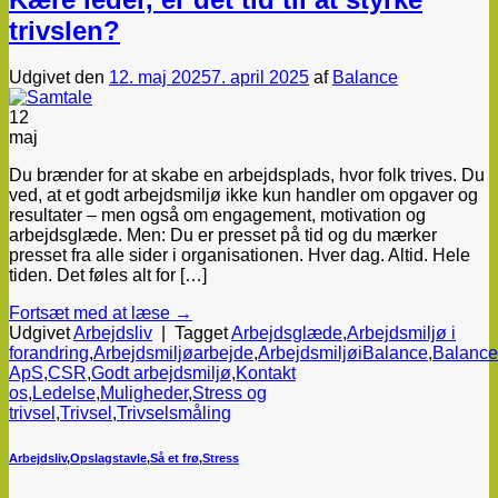
trivslen?
Udgivet den
12. maj 2025
7. april 2025
af
Balance
12
maj
Du brænder for at skabe en arbejdsplads, hvor folk trives. Du
ved, at et godt arbejdsmiljø ikke kun handler om opgaver og
resultater – men også om engagement, motivation og
arbejdsglæde. Men: Du er presset på tid og du mærker
presset fra alle sider i organisationen. Hver dag. Altid. Hele
tiden. Det føles alt for […]
Fortsæt med at læse
→
Udgivet
Arbejdsliv
|
Tagget
Arbejdsglæde
,
Arbejdsmiljø i
forandring
,
Arbejdsmiljøarbejde
,
ArbejdsmiljøiBalance
,
Balance
ApS
,
CSR
,
Godt arbejdsmiljø
,
Kontakt
os
,
Ledelse
,
Muligheder
,
Stress og
trivsel
,
Trivsel
,
Trivselsmåling
Arbejdsliv
,
Opslagstavle
,
Så et frø
,
Stress