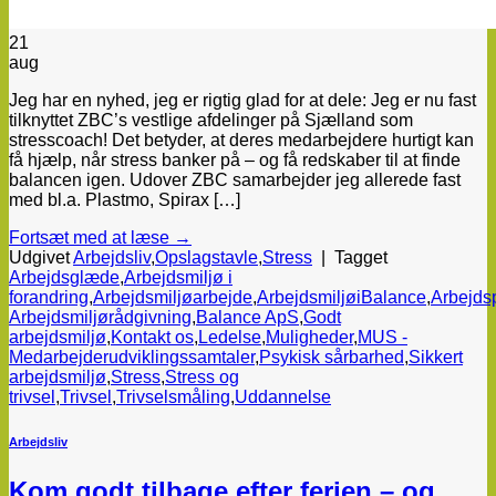
21
aug
Jeg har en nyhed, jeg er rigtig glad for at dele: Jeg er nu fast
tilknyttet ZBC’s vestlige afdelinger på Sjælland som
stresscoach! Det betyder, at deres medarbejdere hurtigt kan
få hjælp, når stress banker på – og få redskaber til at finde
balancen igen. Udover ZBC samarbejder jeg allerede fast
med bl.a. Plastmo, Spirax […]
Fortsæt med at læse
→
Udgivet
Arbejdsliv
,
Opslagstavle
,
Stress
|
Tagget
Arbejdsglæde
,
Arbejdsmiljø i
forandring
,
Arbejdsmiljøarbejde
,
ArbejdsmiljøiBalance
,
Arbejds
Arbejdsmiljørådgivning
,
Balance ApS
,
Godt
arbejdsmiljø
,
Kontakt os
,
Ledelse
,
Muligheder
,
MUS -
Medarbejderudviklingssamtaler
,
Psykisk sårbarhed
,
Sikkert
arbejdsmiljø
,
Stress
,
Stress og
trivsel
,
Trivsel
,
Trivselsmåling
,
Uddannelse
Arbejdsliv
Kom godt tilbage efter ferien – og