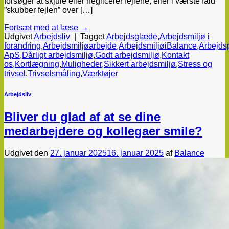
forsøger at skjule eller neglicerer fejlene, eller i værste fald
”skubber fejlen” over […]
Fortsæt med at læse
→
Udgivet
Arbejdsliv
|
Tagget
Arbejdsglæde
,
Arbejdsmiljø i
forandring
,
Arbejdsmiljøarbejde
,
ArbejdsmiljøiBalance
,
Arbejds
ApS
,
Dårligt arbejdsmiljø
,
Godt arbejdsmiljø
,
Kontakt
os
,
Kortlægning
,
Muligheder
,
Sikkert arbejdsmiljø
,
Stress og
trivsel
,
Trivselsmåling
,
Værktøjer
Arbejdsliv
Bliver du glad af at se dine
medarbejdere og kollegaer smile?
Udgivet den
27. januar 2025
16. januar 2025
af
Balance