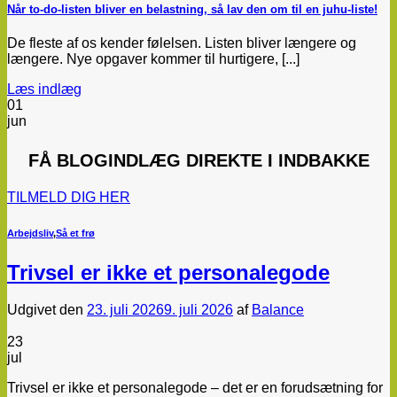
Når to-do-listen bliver en belastning, så lav den om til en juhu-liste!
De fleste af os kender følelsen. Listen bliver længere og
længere. Nye opgaver kommer til hurtigere, [...]
Læs indlæg
01
jun
FÅ
BLOGINDLÆG
DIREKTE I INDBAKKE
TILMELD DIG HER
Arbejdsliv
,
Så et frø
Trivsel er ikke et personalegode
Udgivet den
23. juli 2026
9. juli 2026
af
Balance
23
jul
Trivsel er ikke et personalegode – det er en forudsætning for