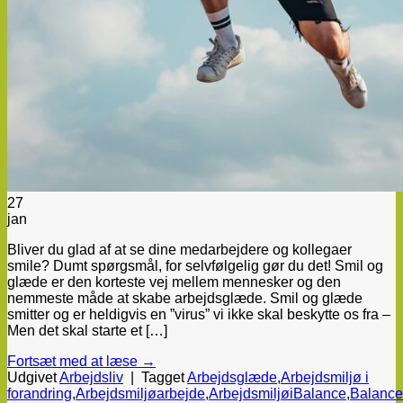
27
jan
Bliver du glad af at se dine medarbejdere og kollegaer
smile? Dumt spørgsmål, for selvfølgelig gør du det! Smil og
glæde er den korteste vej mellem mennesker og den
nemmeste måde at skabe arbejdsglæde. Smil og glæde
smitter og er heldigvis en ”virus” vi ikke skal beskytte os fra –
Men det skal starte et […]
Fortsæt med at læse
→
Udgivet
Arbejdsliv
|
Tagget
Arbejdsglæde
,
Arbejdsmiljø i
forandring
,
Arbejdsmiljøarbejde
,
ArbejdsmiljøiBalance
,
Balance