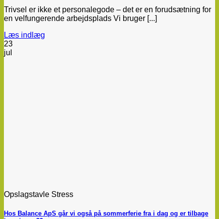
Trivsel er ikke et personalegode – det er en forudsætning for
en velfungerende arbejdsplads Vi bruger [...]
Læs indlæg
23
jul
Opslagstavle Stress
Hos Balance ApS går vi også på sommerferie fra i dag og er tilbage