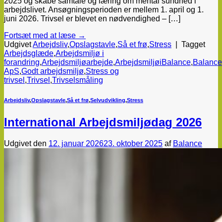
2025 og skabe samtale og læring om mental sundhed i
arbejdslivet. Ansøgningsperioden er mellem 1. april og 1.
juni 2026. Trivsel er blevet en nødvendighed – […]
Fortsæt med at læse
→
Udgivet
Arbejdsliv
,
Opslagstavle
,
Så et frø
,
Stress
|
Tagget
Arbejdsglæde
,
Arbejdsmiljø i
forandring
,
Arbejdsmiljøarbejde
,
ArbejdsmiljøiBalance
,
Balance
ApS
,
Godt arbejdsmiljø
,
Stress og
trivsel
,
Trivsel
,
Trivselsmåling
Arbejdsliv
,
Opslagstavle
,
Så et frø
,
Selvudvikling
,
Stress
International Arbejdsmiljødag 2026
Udgivet den
12. januar 2026
23. oktober 2025
af
Balance