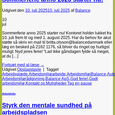
Udgivet den
10. juli 2025
10. juli 2025
af
Balance
10
jul
Sommerferie anno 2025 starter nu! Kontoret holder lukket fra
10. juli frem til og med 1. august 2025. Har du behov for akut
støtte så skriv en mail til britta.olsson@balancedanmark eller
læg en besked på 2162 1176, så bliver du ringet op hurtigst
muligt. Nyd jeres ferie! “Lad ikke gårsdagen fylde så meget,
at du […]
Fortsæt med at læse
→
Udgivet
Opslagstavle
|
Tagget
Arbejdsglæde
,
Arbejdsmiljøarbejde
,
ArbejdsmiljøiBalance
,
Auto
Arbejdsmiljørådgivning
,
Balance ApS
,
God ferie!
,
Godt
arbejdsmiljø
,
Kontakt os
,
Muligheder
,
Tag en pause
Arbejdsliv
Styrk den mentale sundhed på
arbejdspladsen