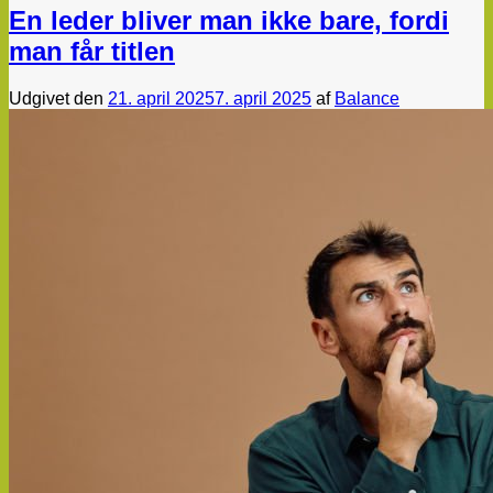
En leder bliver man ikke bare, fordi
man får titlen
Udgivet den
21. april 2025
7. april 2025
af
Balance