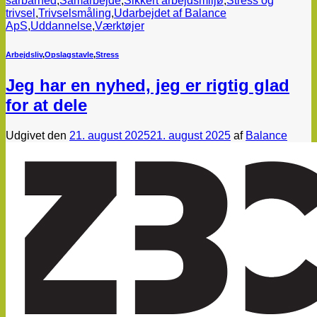
sårbarhed
,
Samarbejde
,
Sikkert arbejdsmiljø
,
Stress og
trivsel
,
Trivselsmåling
,
Udarbejdet af Balance
ApS
,
Uddannelse
,
Værktøjer
Arbejdsliv
,
Opslagstavle
,
Stress
Jeg har en nyhed, jeg er rigtig glad
for at dele
Udgivet den
21. august 2025
21. august 2025
af
Balance