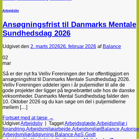
Arbejdsliv
Ansøgningsfrist til Danmarks Mentale
Sundhedsdag 2026
Udgivet den
2. marts 2026
26. februar 2026
af
Balance
02
mar
Så er der nyt fra Velliv Foreningen der har offentliggjort en
ansøgningsfrist til Danmarks Mentale Sundhedsdag 2026.
Velliv Foreningen uddeler igen i år puljemidler til alle de
gode projekter der ligger på tegnebrættet ude hos de danske
virksomheder. Danmarks Mental Sundhedsdag falder den
10. Oktober 2026 og du kan søge om del i puljemidlerne
mellem […]
Fortsæt med at læse
→
Udgivet
Arbejdsliv
|
Tagget
Arbejdsglæde
,
Arbejdsmiljø i
forandring
,
Arbejdsmiljøarbejde
,
ArbejdsmiljøiBalance
,
Autorise
Arbejdsmiljørådgivning
,
Balance ApS
,
Godt