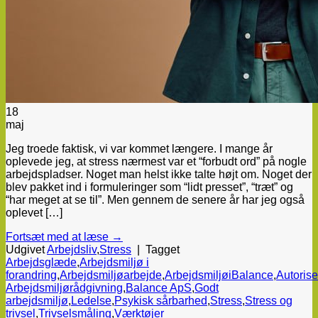
18
maj
Jeg troede faktisk, vi var kommet længere. I mange år
oplevede jeg, at stress nærmest var et “forbudt ord” på nogle
arbejdspladser. Noget man helst ikke talte højt om. Noget der
blev pakket ind i formuleringer som “lidt presset”, “træt” og
“har meget at se til”. Men gennem de senere år har jeg også
oplevet […]
Fortsæt med at læse
→
Udgivet
Arbejdsliv
,
Stress
|
Tagget
Arbejdsglæde
,
Arbejdsmiljø i
forandring
,
Arbejdsmiljøarbejde
,
ArbejdsmiljøiBalance
,
Autorise
Arbejdsmiljørådgivning
,
Balance ApS
,
Godt
arbejdsmiljø
,
Ledelse
,
Psykisk sårbarhed
,
Stress
,
Stress og
trivsel
,
Trivselsmåling
,
Værktøjer