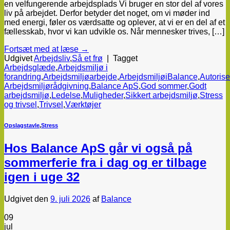
en velfungerende arbejdsplads Vi bruger en stor del af vores
liv på arbejdet. Derfor betyder det noget, om vi møder ind
med energi, føler os værdsatte og oplever, at vi er en del af et
fællesskab, hvor vi kan udvikle os. Når mennesker trives, […]
Fortsæt med at læse
→
Udgivet
Arbejdsliv
,
Så et frø
|
Tagget
Arbejdsglæde
,
Arbejdsmiljø i
forandring
,
Arbejdsmiljøarbejde
,
ArbejdsmiljøiBalance
,
Autorise
Arbejdsmiljørådgivning
,
Balance ApS
,
God sommer
,
Godt
arbejdsmiljø
,
Ledelse
,
Muligheder
,
Sikkert arbejdsmiljø
,
Stress
og trivsel
,
Trivsel
,
Værktøjer
Opslagstavle
,
Stress
Hos Balance ApS går vi også på
sommerferie fra i dag og er tilbage
igen i uge 32
Udgivet den
9. juli 2026
af
Balance
09
jul