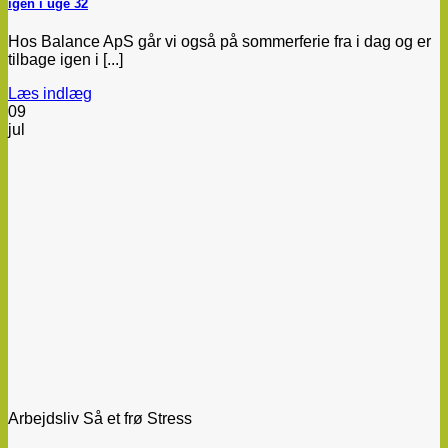
igen i uge 32
Hos Balance ApS går vi også på sommerferie fra i dag og er
tilbage igen i [...]
Læs indlæg
09
jul
Arbejdsliv Så et frø Stress