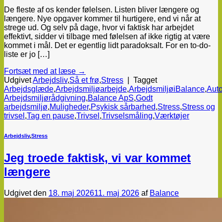
De fleste af os kender følelsen. Listen bliver længere og
længere. Nye opgaver kommer til hurtigere, end vi når at
strege ud. Og selv på dage, hvor vi faktisk har arbejdet
effektivt, sidder vi tilbage med følelsen af ikke rigtig at være
kommet i mål. Det er egentlig lidt paradoksalt. For en to-do-
liste er jo […]
Fortsæt med at læse
→
Udgivet
Arbejdsliv
,
Så et frø
,
Stress
|
Tagget
Arbejdsglæde
,
Arbejdsmiljøarbejde
,
ArbejdsmiljøiBalance
,
Auto
Arbejdsmiljørådgivning
,
Balance ApS
,
Godt
arbejdsmiljø
,
Muligheder
,
Psykisk sårbarhed
,
Stress
,
Stress og
trivsel
,
Tag en pause
,
Trivsel
,
Trivselsmåling
,
Værktøjer
Arbejdsliv
,
Stress
Jeg troede faktisk, vi var kommet
længere
Udgivet den
18. maj 2026
11. maj 2026
af
Balance