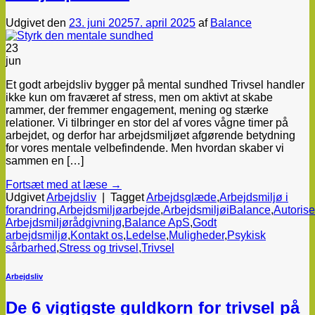
Udgivet den
23. juni 2025
7. april 2025
af
Balance
23
jun
Et godt arbejdsliv bygger på mental sundhed Trivsel handler
ikke kun om fraværet af stress, men om aktivt at skabe
rammer, der fremmer engagement, mening og stærke
relationer. Vi tilbringer en stor del af vores vågne timer på
arbejdet, og derfor har arbejdsmiljøet afgørende betydning
for vores mentale velbefindende. Men hvordan skaber vi
sammen en […]
Fortsæt med at læse
→
Udgivet
Arbejdsliv
|
Tagget
Arbejdsglæde
,
Arbejdsmiljø i
forandring
,
Arbejdsmiljøarbejde
,
ArbejdsmiljøiBalance
,
Autorise
Arbejdsmiljørådgivning
,
Balance ApS
,
Godt
arbejdsmiljø
,
Kontakt os
,
Ledelse
,
Muligheder
,
Psykisk
sårbarhed
,
Stress og trivsel
,
Trivsel
Arbejdsliv
De 6 vigtigste guldkorn for trivsel på