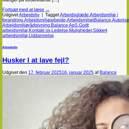
Fortsæt med at læse
→
Udgivet
Arbejdsliv
|
Tagget
Arbejdsglæde
,
Arbejdsmiljø i
forandring
,
Arbejdsmiljøarbejde
,
ArbejdsmiljøiBalance
,
Autorise
Arbejdsmiljørådgivning
,
Balance ApS
,
Godt
arbejdsmiljø
,
Kontakt os
,
Ledelse
,
Muligheder
,
Sikkert
arbejdsmiljø
,
Uddannelse
Arbejdsliv
Husker I at lave fejl?
Udgivet den
17. februar 2025
16. januar 2025
af
Balance