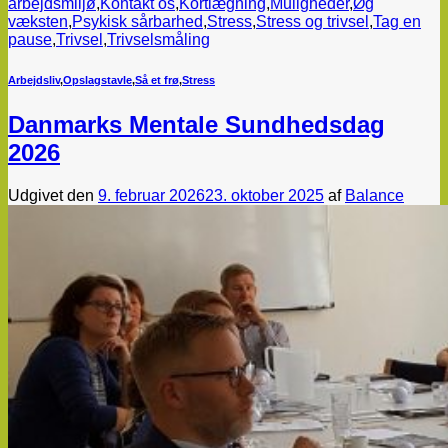
arbejdsmiljø
,
Kontakt os
,
Kortlægning
,
Muligheder
,
Øg
væksten
,
Psykisk sårbarhed
,
Stress
,
Stress og trivsel
,
Tag en
pause
,
Trivsel
,
Trivselsmåling
Arbejdsliv
,
Opslagstavle
,
Så et frø
,
Stress
Danmarks Mentale Sundhedsdag
2026
Udgivet den
9. februar 2026
23. oktober 2025
af
Balance