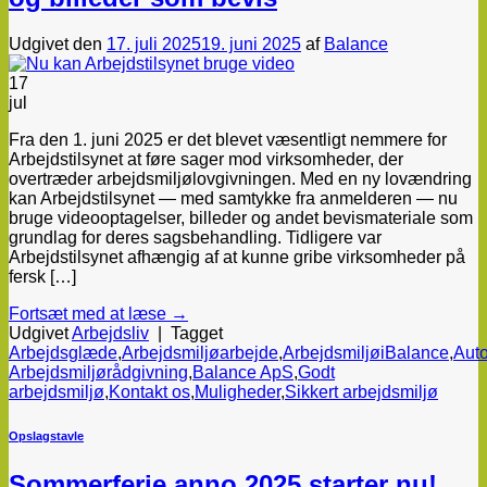
Udgivet den
17. juli 2025
19. juni 2025
af
Balance
17
jul
Fra den 1. juni 2025 er det blevet væsentligt nemmere for
Arbejdstilsynet at føre sager mod virksomheder, der
overtræder arbejdsmiljølovgivningen. Med en ny lovændring
kan Arbejdstilsynet — med samtykke fra anmelderen — nu
bruge videooptagelser, billeder og andet bevismateriale som
grundlag for deres sagsbehandling. Tidligere var
Arbejdstilsynet afhængig af at kunne gribe virksomheder på
fersk […]
Fortsæt med at læse
→
Udgivet
Arbejdsliv
|
Tagget
Arbejdsglæde
,
Arbejdsmiljøarbejde
,
ArbejdsmiljøiBalance
,
Auto
Arbejdsmiljørådgivning
,
Balance ApS
,
Godt
arbejdsmiljø
,
Kontakt os
,
Muligheder
,
Sikkert arbejdsmiljø
Opslagstavle
Sommerferie anno 2025 starter nu!