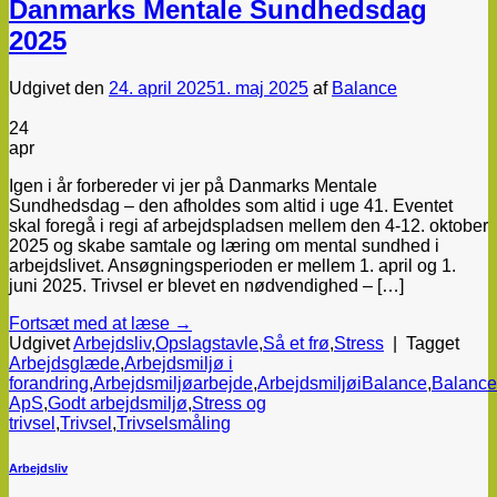
Danmarks Mentale Sundhedsdag
2025
Udgivet den
24. april 2025
1. maj 2025
af
Balance
24
apr
Igen i år forbereder vi jer på Danmarks Mentale
Sundhedsdag – den afholdes som altid i uge 41. Eventet
skal foregå i regi af arbejdspladsen mellem den 4-12. oktober
2025 og skabe samtale og læring om mental sundhed i
arbejdslivet. Ansøgningsperioden er mellem 1. april og 1.
juni 2025. Trivsel er blevet en nødvendighed – […]
Fortsæt med at læse
→
Udgivet
Arbejdsliv
,
Opslagstavle
,
Så et frø
,
Stress
|
Tagget
Arbejdsglæde
,
Arbejdsmiljø i
forandring
,
Arbejdsmiljøarbejde
,
ArbejdsmiljøiBalance
,
Balance
ApS
,
Godt arbejdsmiljø
,
Stress og
trivsel
,
Trivsel
,
Trivselsmåling
Arbejdsliv