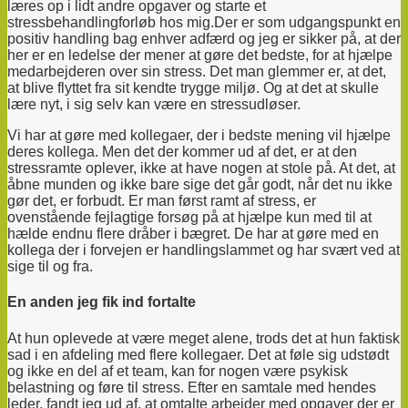
læres op i lidt andre opgaver og starte et
stressbehandlingforløb hos mig.
Der er som udgangspunkt en
positiv handling bag enhver adfærd og jeg er sikker på, at der
her er en ledelse der mener at gøre det bedste, for at hjælpe
medarbejderen over sin stress. Det man glemmer er, at det,
at blive flyttet fra sit kendte trygge miljø. Og at det at skulle
lære nyt, i sig selv kan være en stressudløser.
Vi har at gøre med kollegaer, der i bedste mening vil hjælpe
deres kollega. Men det der kommer ud af det, er at den
stressramte oplever, ikke at have nogen at stole på. At det, at
åbne munden og ikke bare sige det går godt, når det nu ikke
gør det, er forbudt.
Er man først ramt af stress, er
ovenstående fejlagtige forsøg på at hjælpe kun med til at
hælde endnu flere dråber i bægret. De har at gøre med en
kollega der i forvejen er handlingslammet og har svært ved at
sige til og fra.
En anden jeg fik ind fortalte
At hun oplevede at være meget alene, trods det at hun faktisk
sad i en afdeling med flere kollegaer. Det at føle sig udstødt
og ikke en del af et team, kan for nogen være psykisk
belastning og føre til stress. Efter en samtale med hendes
leder, fandt jeg ud af, at omtalte arbejder med opgaver der er