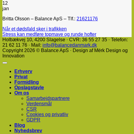
12
jan
Britta Olsson – Balance ApS – Tlf.:
21621176
Når et dødsfald sker i trafikken
Stress kan medføre topmave og runde hofter
Holbækvej 10, ​4200 Slagelse · CVR: 36 55 27 35 · Telefon:
21 62 11 76 · Mail:
info@balancedanmark.dk
Copyright 2026 © Balance ApS · Design af Mërk Design og
Innovation
Erhverv
Privat
Formidling
Opslagstavle
Om os
Samarbejdspartnere
Verdensmål
CSR
Cookies og privatliv
GDPR
Blog
Nyhedsbrev