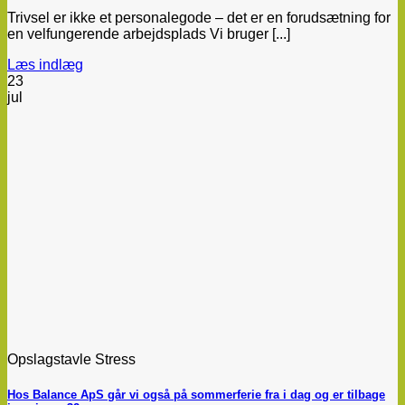
Trivsel er ikke et personalegode – det er en forudsætning for
en velfungerende arbejdsplads Vi bruger [...]
Læs indlæg
23
jul
Opslagstavle Stress
Hos Balance ApS går vi også på sommerferie fra i dag og er tilbage