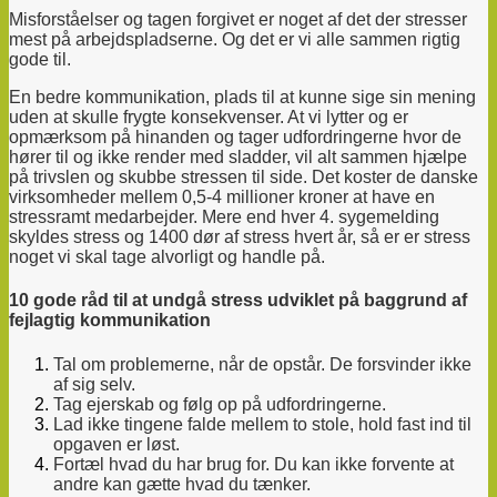
Misforståelser og tagen forgivet er noget af det der stresser
mest på arbejdspladserne. Og det er vi alle sammen rigtig
gode til.
En bedre kommunikation, plads til at kunne sige sin mening
uden at skulle frygte konsekvenser. At vi lytter og er
opmærksom på hinanden og tager udfordringerne hvor de
hører til og ikke render med sladder, vil alt sammen hjælpe
på trivslen og skubbe stressen til side.
Det koster de danske
virksomheder mellem 0,5-4 millioner kroner at have en
stressramt medarbejder. Mere end hver 4. sygemelding
skyldes stress og 1400 dør af stress hvert år, så er er stress
noget vi skal tage alvorligt og handle på.
10 gode råd til at undgå stress udviklet på baggrund af
fejlagtig kommunikation
Tal om problemerne, når de opstår. De forsvinder ikke
af sig selv.
Tag ejerskab og følg op på udfordringerne.
Lad ikke tingene falde mellem to stole, hold fast ind til
opgaven er løst.
Fortæl hvad du har brug for. Du kan ikke forvente at
andre kan gætte hvad du tænker.