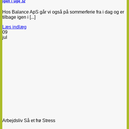
igen i uge 32
Hos Balance ApS går vi også på sommerferie fra i dag og er
tilbage igen i [...]
Læs indlæg
09
jul
Arbejdsliv Så et frø Stress