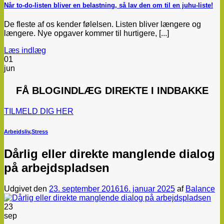
Når to-do-listen bliver en belastning, så lav den om til en juhu-liste!
De fleste af os kender følelsen. Listen bliver længere og
længere. Nye opgaver kommer til hurtigere, [...]
Læs indlæg
01
jun
FÅ
BLOGINDLÆG
DIREKTE I INDBAKKE
TILMELD DIG HER
Arbejdsliv
,
Stress
Dårlig eller direkte manglende dialog
på arbejdspladsen
Udgivet den
23. september 2016
16. januar 2025
af
Balance
23
sep