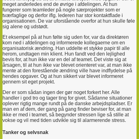
meget anderledes end de øvrige i afdelingen. At hun
fungerer som teamleder på nogle særprojekter som er
tværfaglige og derfor iflg. lederen har stor kontaktflade i
organisationen. De var uforstående overfor at hun skulle føle
sig alene og udstødt.
Et eksempel
på at hun følte sig uden for, var da direktøren
kom ned i afdelingen og informerede kollegaerne om en
organisatorisk ændring. Han uddelte et stykke papir til alle
herom, undtagen min klient. Hun fandt ved den lejlighed
bevis for, at hun ikke var en del af teamet. Det viste sig at
årsagen, til at hun ikke var blevet orienteret var, at man ikke
mente at den forestående ændring ville have indflydelse på
hendes opgaver. Og at hun sikkert var blevet informeret
gennem sit eget projekt.
Der er som sådan ingen der gør noget forkert her. Alle
handler i god tro og tager ting for givet. Sådanne situationer
oplever rigtig mange rundt på de danske arbejdspladser. Er
man en af dem, der gang på gang finder beviser for, at man
ikke er med i teamet, så begynder stressen lige så stille at
vokse og vil med tiden udvikle sig til alarmerende stress.
Tanker og selvsnak