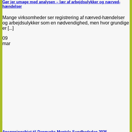
Gør jer umage med analysen – lær af arbejdsulykker og nærved-
hændelser
Mange virksomheder ser registrering af nærved-hændelser
og arbejdsulykker som en nødvendighed, men hvor grundige
er [...]
09
mar
Ansøgningsfrist til Danmarks Mentale Sundhedsdag 2026