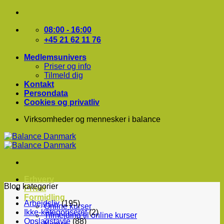
Fortsæt
til
indhold
08:00 - 16:00
+45 21 62 11 76
Medlemsunivers
Priser og info
Tilmeld dig
Kontakt
Persondata
Cookies og privatliv
Virksomheder og mennesker i balance
Erhverv
Blog kategorier
Privat
Formidling
Arbejdsliv
(195)
Online kurser
Ikke-kategoriseret
(2)
Tilmelding til online kurser
Opslagstavle
(88)