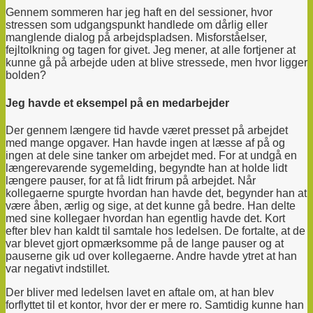
Gennem sommeren har jeg haft en del sessioner, hvor
stressen som udgangspunkt handlede om dårlig eller
manglende dialog på arbejdspladsen. Misforståelser,
fejltolkning og tagen for givet.
Jeg mener, at alle fortjener at
kunne gå på arbejde uden at blive stressede, men hvor ligger
bolden?
Jeg havde et eksempel på en medarbejder
Der gennem længere tid havde været presset på arbejdet
med mange opgaver. Han havde ingen at læsse af på og
ingen at dele sine tanker om arbejdet med. For at undgå en
længerevarende sygemelding, begyndte han at holde lidt
længere pauser, for at få lidt frirum på arbejdet. Når
kollegaerne spurgte hvordan han havde det, begynder han at
være åben, ærlig og sige, at det kunne gå bedre. Han delte
med sine kollegaer hvordan han egentlig havde det. Kort
efter blev han kaldt til samtale hos ledelsen. De fortalte, at de
var blevet gjort opmærksomme på de lange pauser og at
pauserne gik ud over kollegaerne. Andre havde ytret at han
var negativt indstillet.
Der bliver med ledelsen
lavet en aftale om, at han blev
forflyttet til et kontor, hvor der er mere ro. Samtidig kunne han