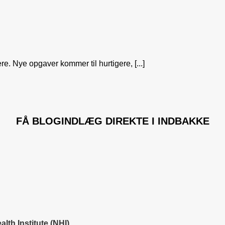
e. Nye opgaver kommer til hurtigere, [...]
FÅ
BLOGINDLÆG
DIREKTE I INDBAKKE
th Institute (NHI)