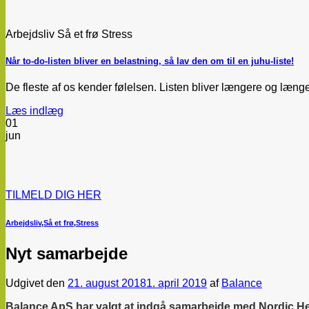
Arbejdsliv Så et frø Stress
Når to-do-listen bliver en belastning, så lav den om til en juhu-liste!
De fleste af os kender følelsen. Listen bliver længere og længer
Læs indlæg
01
jun
TILMELD DIG HER
Arbejdsliv
,
Så et frø
,
Stress
Nyt samarbejde
Udgivet den
21. august 2018
1. april 2019
af
Balance
Balance ApS har valgt at indgå samarbejde med Nordic Heal