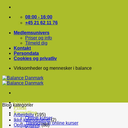
Fortsæt
til
indhold
08:00 - 16:00
+45 21 62 11 76
Medlemsunivers
Priser og info
Tilmeld dig
Kontakt
Persondata
Cookies og privatliv
Virksomheder og mennesker i balance
Erhverv
Blog kategorier
Privat
Formidling
Arbejdsliv
(195)
Online kurser
Ikke-kategoriseret
(2)
Tilmelding til online kurser
Opslagstavle
(88)