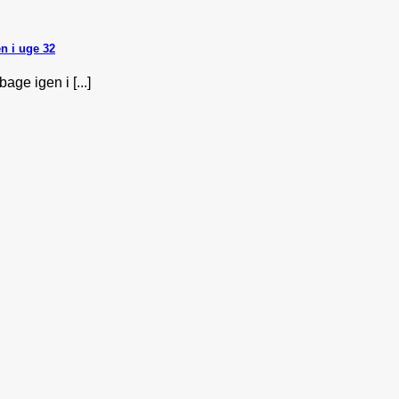
n i uge 32
ge igen i [...]