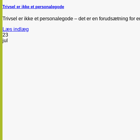
Trivsel er ikke et personalegode
Trivsel er ikke et personalegode – det er en forudsætning for e
Læs indlæg
23
jul