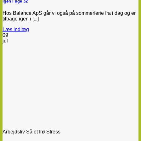
igen i uge 32
Hos Balance ApS går vi også på sommerferie fra i dag og er
tilbage igen i [...]
Læs indlæg
09
jul
Arbejdsliv Så et frø Stress