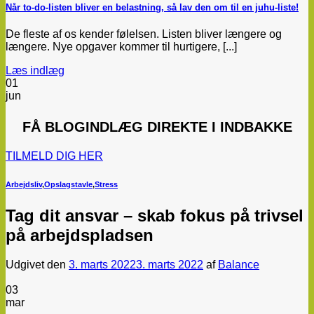
Når to-do-listen bliver en belastning, så lav den om til en juhu-liste!
De fleste af os kender følelsen. Listen bliver længere og
længere. Nye opgaver kommer til hurtigere, [...]
Læs indlæg
01
jun
FÅ
BLOGINDLÆG
DIREKTE I INDBAKKE
TILMELD DIG HER
Arbejdsliv
,
Opslagstavle
,
Stress
Tag dit ansvar – skab fokus på trivsel
på arbejdspladsen
Udgivet den
3. marts 2022
3. marts 2022
af
Balance
03
mar