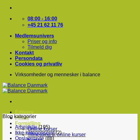
Fortsæt
til
indhold
08:00 - 16:00
+45 21 62 11 76
Medlemsunivers
Priser og info
Tilmeld dig
Kontakt
Persondata
Cookies og privatliv
Virksomheder og mennesker i balance
Erhverv
Blog kategorier
Privat
Formidling
Arbejdsliv
(195)
Online kurser
Ikke-kategoriseret
(2)
Tilmelding til online kurser
Opslagstavle
(88)