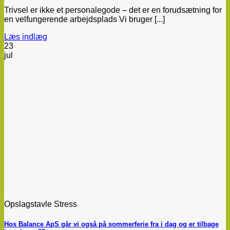
Trivsel er ikke et personalegode – det er en forudsætning for
en velfungerende arbejdsplads Vi bruger [...]
Læs indlæg
23
jul
Opslagstavle Stress
Hos Balance ApS går vi også på sommerferie fra i dag og er tilbage