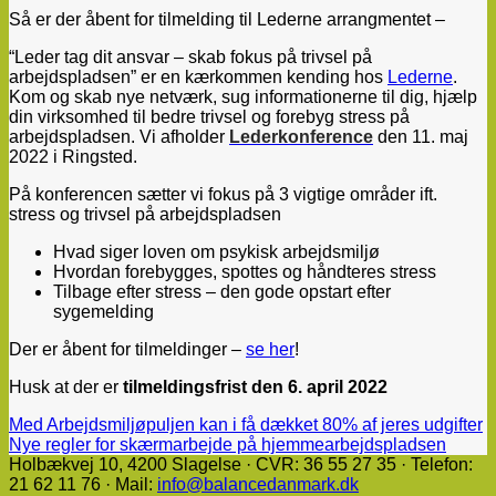
Så er der åbent for tilmelding til Lederne arrangmentet –
“Leder tag dit ansvar – skab fokus på trivsel på
arbejdspladsen” er en kærkommen kending hos
Lederne
.
Kom og skab nye netværk, sug informationerne til dig, hjælp
din virksomhed til bedre trivsel og forebyg stress på
arbejdspladsen. Vi afholder
Lederkonference
den 11. maj
2022 i Ringsted.
På konferencen sætter vi fokus på 3 vigtige områder ift.
stress og trivsel på arbejdspladsen
Hvad siger loven om psykisk arbejdsmiljø
Hvordan forebygges, spottes og håndteres stress
Tilbage efter stress – den gode opstart efter
sygemelding
Der er åbent for tilmeldinger –
se her
!
Husk at der er
tilmeldingsfrist den 6. april 2022
Med Arbejdsmiljøpuljen kan i få dækket 80% af jeres udgifter
Nye regler for skærmarbejde på hjemmearbejdspladsen
Holbækvej 10, ​4200 Slagelse · CVR: 36 55 27 35 · Telefon:
21 62 11 76 · Mail:
info@balancedanmark.dk