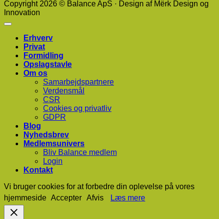
Copyright 2026 © Balance ApS · Design af Mërk Design og
Innovation
Erhverv
Privat
Formidling
Opslagstavle
Om os
Samarbejdspartnere
Verdensmål
CSR
Cookies og privatliv
GDPR
Blog
Nyhedsbrev
Medlemsunivers
Bliv Balance medlem
Login
Kontakt
Vi bruger cookies for at forbedre din oplevelse på vores
hjemmeside
Accepter
Afvis
Læs mere