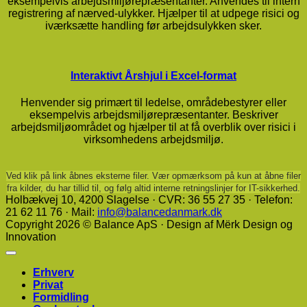
eksempelvis arbejdsmiljørepræsentanter. Anvendes til intern
registrering af nærved-ulykker. Hjælper til at udpege risici og
iværksætte handling før arbejdsulykken sker.
Interaktivt Årshjul i Excel-format
Henvender sig primært til ledelse, områdebestyrer eller
eksempelvis arbejdsmiljørepræsentanter. Beskriver
arbejdsmiljøområdet og hjælper til at få overblik over risici i
virksomhedens arbejdsmiljø.
Ved klik på link åbnes eksterne filer. Vær opmærksom på kun at åbne filer
fra kilder, du har tillid til, og følg altid interne retningslinjer for IT-sikkerhed.
Holbækvej 10, ​4200 Slagelse · CVR: 36 55 27 35 · Telefon:
21 62 11 76 · Mail:
info@balancedanmark.dk
Copyright 2026 © Balance ApS · Design af Mërk Design og
Innovation
Erhverv
Privat
Formidling