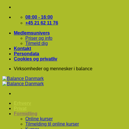
Fortsæt
til
indhold
08:00 - 16:00
+45 21 62 11 76
Medlemsunivers
Priser og info
Tilmeld dig
Kontakt
Persondata
Cookies og privatliv
Virksomheder og mennesker i balance
Erhverv
Privat
Formidling
Online kurser
Tilmelding til online kurser