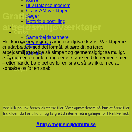
Kurser
Bliv Balance medlem
Gratis AM-værktøjer
Gratis
Bøger
Materiale bestilling
arbejdsmiljøværktøjer
Opslagstavle
Om os
Samarbejdspartnere
Her kan du hente gratis arbejdsmjljøværktøjer. Værktøjerne
Verdensmål
er udarbejdet med det formål, at gøre dit og jeres
CSR
arbejdsmiljøarbejde så simpelt og gennemsigtigt så muligt.
Kontakt
Står du med en udfordring der er større end du regnede med
Blog
– eller har du bare behov for en snak, så tøv ikke med at
Nyhedsbrev
kontakte os for en snak.
Login
Ved klik på link åbnes eksterne filer. Vær opmærksom på kun at åbne filer
fra kilder, du har tillid til, og følg altid interne retningslinjer for IT-sikkerhed.
Årlig Arbejdsmiljødrøftelse