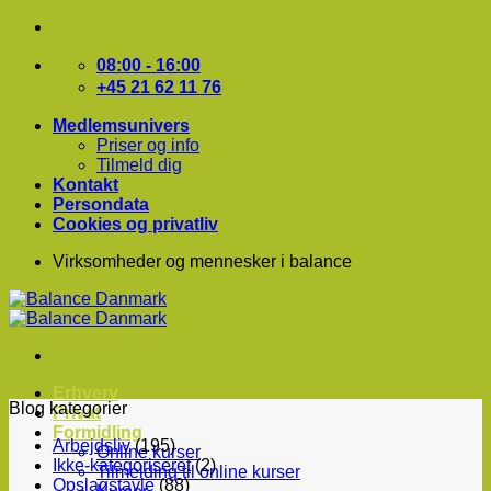
Fortsæt
til
indhold
08:00 - 16:00
+45 21 62 11 76
Medlemsunivers
Priser og info
Tilmeld dig
Kontakt
Persondata
Cookies og privatliv
Virksomheder og mennesker i balance
Erhverv
Blog kategorier
Privat
Formidling
Arbejdsliv
(195)
Online kurser
Ikke-kategoriseret
(2)
Tilmelding til online kurser
Opslagstavle
(88)