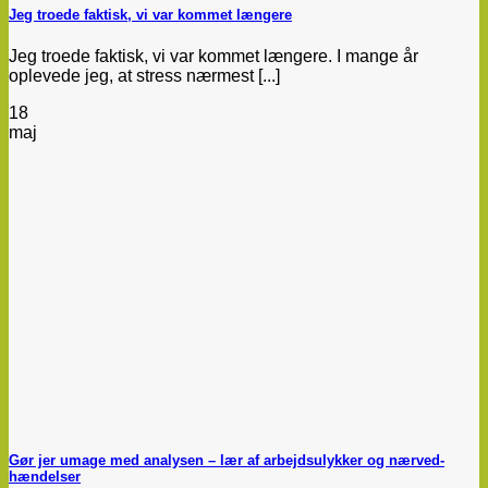
Jeg troede faktisk, vi var kommet længere
Jeg troede faktisk, vi var kommet længere. I mange år
oplevede jeg, at stress nærmest [...]
18
maj
Gør jer umage med analysen – lær af arbejdsulykker og nærved-
hændelser