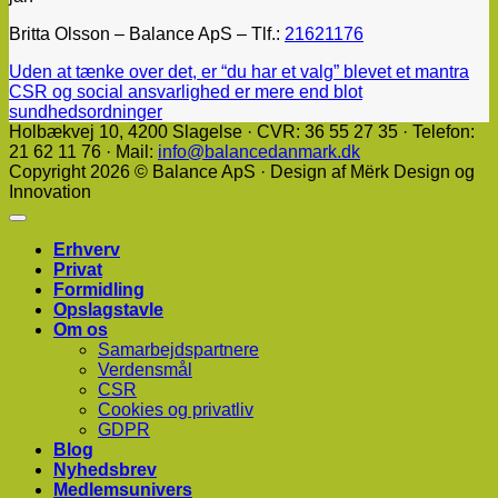
Britta Olsson – Balance ApS – Tlf.:
21621176
Uden at tænke over det, er “du har et valg” blevet et mantra
CSR og social ansvarlighed er mere end blot
sundhedsordninger
Holbækvej 10, ​4200 Slagelse · CVR: 36 55 27 35 · Telefon:
21 62 11 76 · Mail:
info@balancedanmark.dk
Copyright 2026 © Balance ApS · Design af Mërk Design og
Innovation
Erhverv
Privat
Formidling
Opslagstavle
Om os
Samarbejdspartnere
Verdensmål
CSR
Cookies og privatliv
GDPR
Blog
Nyhedsbrev
Medlemsunivers