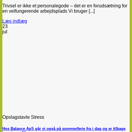
Trivsel er ikke et personalegode – det er en forudsætning for
en velfungerende arbejdsplads Vi bruger [...]
Læs indlæg
23
jul
Opslagstavle Stress
Hos Balance ApS går vi også på sommerferie fra i dag og er tilbage