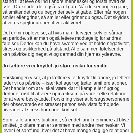
stand til at leve os ind i andre mennesker og forstå hvad de
føler. Du kender det også fra et gab. Når du ser nogen gabe,
så smitter det og du begynder selv at gabe. Eller når nogen
smiler eller griner, så smiler eller griner du også. Det skyldes
at vores spejlneuroner bliver aktiveret.
Det er min oplevelse, at hvis man i forvejen selv er sårbar i
en periode, så er man også lettere modtagelig for andres
følelser. Derfor kan du have sværere ved at holde negativitet,
stress og usikkerhed på afstand. Alle sammen følelser der
kan påvirke dig negativt og dermed din hjernes ydeevne.
Jo tættere vi er knyttet, jo støre risiko for smitte
Forskningen viser, at jo tættere vi er knyttet til andre, jo lettere
lader vi os påvirke – især kollager og tætte familierelationer.
Det handler om at vi skal være klar til kamp eller flugt og
derfor er nød til at være opmærksom på vore tætte relationer
for at være beskyttede. Forskning viser at forsøgspersonerne,
der observerede en stresset person selv viste forhøjede
niveauer af stress hormonet kortisol.
Som i alle andre situationer, så er det langt nemmere at blive
smittet, jo oftere man er sammen med andre mennesker. Vi
lever i et samfund, hvor det at have mange daglige relationer