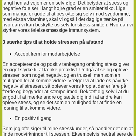
langt hen ad vejen er en selvfølge. Det betyder at stress og
negative følelser i langt højre grad er en smitterisiko. Lige
som mange er gode til at beskytte sig selv imod sygdomme,
med ekstra vitaminer, skal vi også i det daglige tænke på
hvordan vi kan beskytte os selv for stress-smitten. Hvordan vi
styrker vores følelsesmæssige immunsystem.
3 stærke tips til at holde stressen på afstand
Accept frem for modarbejdelse
En accepterende og positiv tankegang omkring stress giver
en øget styrke til at tænke proaktivt. Undgå at se og opleve
stressen som noget negativt og en trussel, men som en
mulighed for at komme videre. Vælger vi at lade os påvirke
negativ af stressen, så oplever vores krop at der er fare på
færde og begynder at kæmpe imod.
Bekræft dig selv i at du
er god til at mærke andre og sætte dig ind i at andre kan
opleve stress, og se det som en mulighed for at finde en
løsning til at komme videre.
En positiv tilgang
Som jeg ofte siger til mine stresskunder, så handler det om at
finde modvirkninger til stressen. Eksempelvis neutralisere de