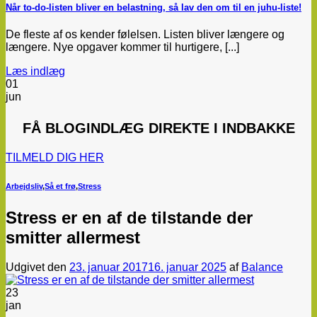
Når to-do-listen bliver en belastning, så lav den om til en juhu-liste!
De fleste af os kender følelsen. Listen bliver længere og
længere. Nye opgaver kommer til hurtigere, [...]
Læs indlæg
01
jun
FÅ
BLOGINDLÆG
DIREKTE I INDBAKKE
TILMELD DIG HER
Arbejdsliv
,
Så et frø
,
Stress
Stress er en af de tilstande der
smitter allermest
Udgivet den
23. januar 2017
16. januar 2025
af
Balance
23
jan