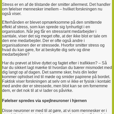
Stress er en af de tilstande der smitter allermest. Det handler
om følelser mennesker imellem – hvilket forskningen nu
også viser.
Efterhånden er blevet opmærksomme på den smittende
effekt af stress, som kan sprede sig lynhurtigt i en
organisation. Når jeg får en stressramt medarbejder i
samtale, viser det sig meget ofte, at der ikke blot er tale om
den ene medarbejder. Der er ofte også andre i
organisationen der er stressede. H
vorfor smitter stress og
hvad du kan gøre, for at beskytte dig selv og dine
medarbejdere?
Har du prøvet at blive dyttet og fagtet efter i trafikken? – Så
har du sikkert lagt mærke til hvordan du bærer mismodet med
dig langt op af dagen. Det samme sker, hvis din leder
kommer ophidset ind til møde og smider papirene på bordet.
Faktisk viser forskningen at selv om vi ikke er fysisk i kontakt
med andre der er stressede, men blot kan se om fornemme
dem, er det nok til at vi lader os påvirke.
Følelser spredes via spejlneuroner i hjernen
Disse neuroner er med til at gøre, at vi som mennesker er i