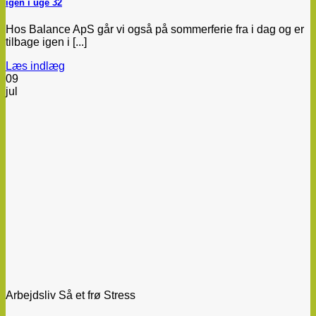
igen i uge 32
Hos Balance ApS går vi også på sommerferie fra i dag og er
tilbage igen i [...]
Læs indlæg
09
jul
Arbejdsliv Så et frø Stress