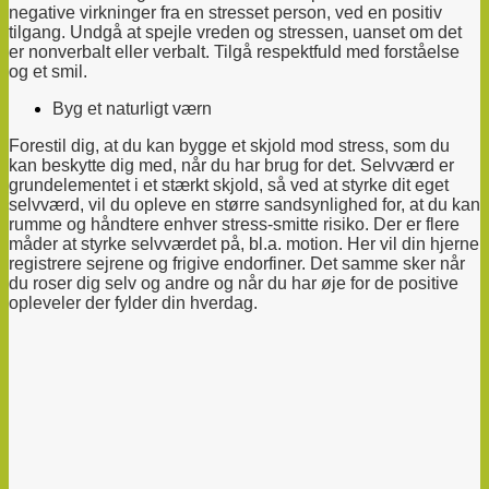
negative virkninger fra en stresset person, ved en positiv
tilgang. Undgå at spejle vreden og stressen, uanset om det
er nonverbalt eller verbalt. Tilgå respektfuld med forståelse
og et smil.
Byg et naturligt værn
Forestil dig, at du kan bygge et skjold mod stress, som du
kan beskytte dig med, når du har brug for det. Selvværd er
grundelementet i et stærkt skjold, så ved at styrke dit eget
selvværd, vil du opleve en større sandsynlighed for, at du kan
rumme og håndtere enhver stress-smitte risiko. Der er flere
måder at styrke selvværdet på, bl.a. motion. Her vil din hjerne
registrere sejrene og frigive endorfiner. Det samme sker når
du roser dig selv og andre og når du har øje for de positive
opleveler der fylder din hverdag.