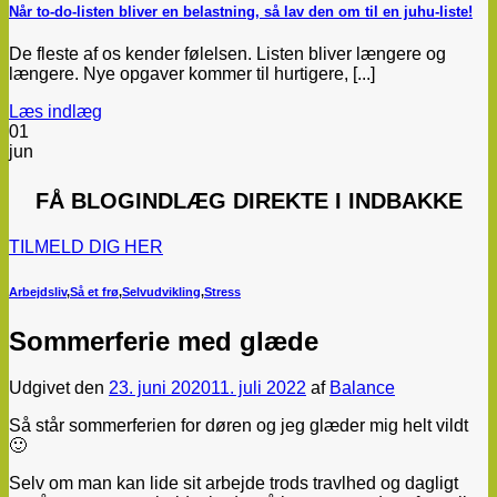
Når to-do-listen bliver en belastning, så lav den om til en juhu-liste!
De fleste af os kender følelsen. Listen bliver længere og
længere. Nye opgaver kommer til hurtigere, [...]
Læs indlæg
01
jun
FÅ
BLOGINDLÆG
DIREKTE I INDBAKKE
TILMELD DIG HER
Arbejdsliv
,
Så et frø
,
Selvudvikling
,
Stress
Sommerferie med glæde
Udgivet den
23. juni 2020
11. juli 2022
af
Balance
Så står sommerferien for døren og jeg glæder mig helt vildt
🙂
Selv om man kan lide sit arbejde trods travlhed og dagligt