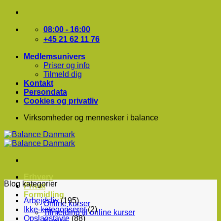
Fortsæt
til
indhold
08:00 - 16:00
+45 21 62 11 76
Medlemsunivers
Priser og info
Tilmeld dig
Kontakt
Persondata
Cookies og privatliv
Virksomheder og mennesker i balance
Erhverv
Blog kategorier
Privat
Formidling
Arbejdsliv
(195)
Online kurser
Ikke-kategoriseret
(2)
Tilmelding til online kurser
Opslagstavle
(88)