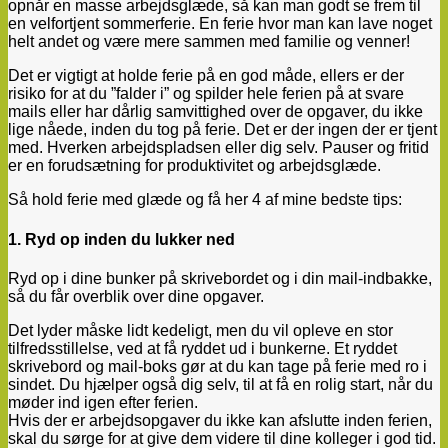
opnår en masse arbejdsglæde, så kan man godt se frem til
en velfortjent sommerferie. En ferie hvor man kan lave noget
helt andet og være mere sammen med familie og venner!
Det er vigtigt at holde ferie på en god måde, ellers er der
risiko for at du ”falder i” og spilder hele ferien på at svare
mails eller har dårlig samvittighed over de opgaver, du ikke
lige nåede, inden du tog på ferie. Det er der ingen der er tjent
med. Hverken arbejdspladsen eller dig selv. Pauser og fritid
er en forudsætning for produktivitet og arbejdsglæde.
Så hold ferie med glæde og få her 4 af mine bedste tips:
1. Ryd op inden du lukker ned
Ryd op i dine bunker på skrivebordet og i din mail-indbakke,
så du får overblik over dine opgaver.
Det lyder måske lidt kedeligt, men du vil opleve en stor
tilfredsstillelse, ved at få ryddet ud i bunkerne. Et ryddet
skrivebord og mail-boks gør at du kan tage på ferie med ro i
sindet. Du hjælper også dig selv, til at få en rolig start, når du
møder ind igen efter ferien.
Hvis der er arbejdsopgaver du ikke kan afslutte inden ferien,
skal du sørge for at give dem videre til dine kolleger i god tid.