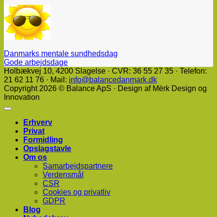
Danmarks mentale sundhedsdag
Gode arbejdsdage
Holbækvej 10, ​4200 Slagelse · CVR: 36 55 27 35 · Telefon:
21 62 11 76 · Mail:
info@balancedanmark.dk
Copyright 2026 © Balance ApS · Design af Mërk Design og
Innovation
Erhverv
Privat
Formidling
Opslagstavle
Om os
Samarbejdspartnere
Verdensmål
CSR
Cookies og privatliv
GDPR
Blog