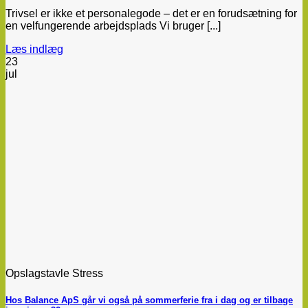
Trivsel er ikke et personalegode – det er en forudsætning for
en velfungerende arbejdsplads Vi bruger [...]
Læs indlæg
23
jul
Opslagstavle Stress
Hos Balance ApS går vi også på sommerferie fra i dag og er tilbage