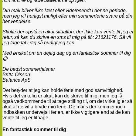
min familie og lade batterierne op igen.
Din mail bliver ikke læst eller videresendt i denne periode,
men jeg vil hurtigst muligt efter min sommerferie svare på din
henvendelse.
Skulle der opstå en akut situation, der ikke kan vente til jeg er
retur, så kan du skrive en sms til mig på tlf.: 21621176. Så vil
jeg tage fat i dig så hurtigt jeg kan.
Med ønsket om en dejlig dag og en fantastisk sommer til dig
😊
De bedst sommerhilsner
Britta Olsson
Balance ApS
Det betyder at jeg kan holde ferie med god samvittighed.
Hvis det virkelig er akut, kan de skrive til mig, men jeg får
også vedkommende til at tage stilling til, om det virkelig er så
akut at de vil afbryde min ferie. De mails der kommer ind i
indbakken undervejs i ferien, er ikke vigtigere end at de kan
vente til jeg er tilbage.
En fantastisk sommer til dig