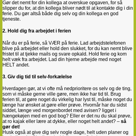
Gør det nemt for din kollega at overskue opgaven, for så
slipper du for, at din kollega bliver nødt til at kontakte dig i din
ferie. Du gør altså både dig selv og din kollega en god
tjeneste.
2. Hold dig fra arbejdet i ferien
Når du er på ferie, så VÆR på ferie. Lad arbejdstelefonen
blive på arbejdet eller hold den slukket, for du kan nemt blive
fristet til at tjekke mails og svare opkald. Hold ferie og kom
helt væk fra arbejdet. Lad din hjerne arbejde med noget
HELT andet.
3. Giv dig tid til selv-forkælelse
Hverdagen gør, at vi ofte må nedprioritere os selv og de ting,
som vi måske gerne ville gøre, men ikke har tid til. Brug
ferien til, at gøre noget du virkelig har lyst til, måske noget du
længe har ønsket at gøre eller prøve. Hvornår har du sidst
siddet, længe ved morgenbordet med avisen? ligget i
hængekøjen med en god bog? Eller er det nu du skal prøve,
at ro kajak eller lære at dykke, eller noget helt andet? –
så
gør det
!
Husk også at give dig selv nogle dage, helt uden planer og