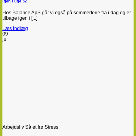
igen i uge 32
Hos Balance ApS går vi også på sommerferie fra i dag og er
tilbage igen i [...]
Læs indlæg
09
jul
Arbejdsliv Så et frø Stress