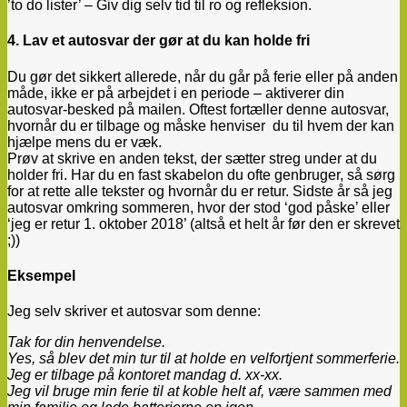
’to do lister’ – Giv dig selv tid til ro og refleksion.
4. Lav et autosvar der gør at du kan holde fri
Du gør det sikkert allerede, når du går på ferie eller på anden
måde, ikke er på arbejdet i en periode – aktiverer din
autosvar-besked på mailen. Oftest fortæller denne autosvar,
hvornår du er tilbage og måske henviser du til hvem der kan
hjælpe mens du er væk.
Prøv at skrive en anden tekst, der sætter streg under at du
holder fri. Har du en fast skabelon du ofte genbruger, så sørg
for at rette alle tekster og hvornår du er retur. Sidste år så jeg
autosvar omkring sommeren, hvor der stod ‘god påske’ eller
‘jeg er retur 1. oktober 2018’ (altså et helt år før den er skrevet
;))
Eksempel
Jeg selv skriver et autosvar som denne:
Tak for din henvendelse.
Yes, så blev det min tur til at holde en velfortjent sommerferie.
Jeg er tilbage på kontoret mandag d. xx-xx.
Jeg vil bruge min ferie til at koble helt af, være sammen med