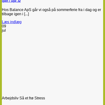
igen i uge 32
Hos Balance ApS går vi også på sommerferie fra i dag og er
tilbage igen i [...]
Læs indlæg
09
jul
Arbejdsliv Så et frø Stress