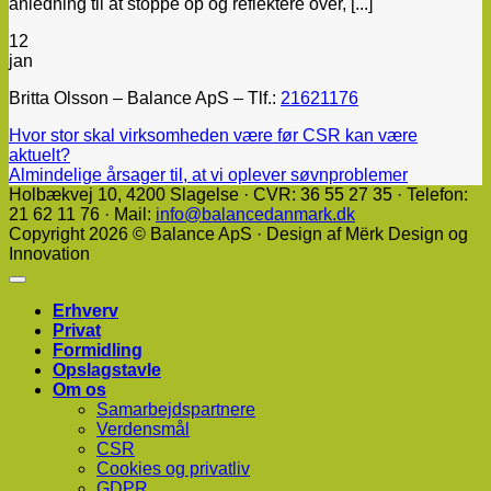
anledning til at stoppe op og reflektere over, [...]
12
jan
Britta Olsson – Balance ApS – Tlf.:
21621176
Hvor stor skal virksomheden være før CSR kan være
aktuelt?
Almindelige årsager til, at vi oplever søvnproblemer
Holbækvej 10, ​4200 Slagelse · CVR: 36 55 27 35 · Telefon:
21 62 11 76 · Mail:
info@balancedanmark.dk
Copyright 2026 © Balance ApS · Design af Mërk Design og
Innovation
Erhverv
Privat
Formidling
Opslagstavle
Om os
Samarbejdspartnere
Verdensmål
CSR
Cookies og privatliv
GDPR