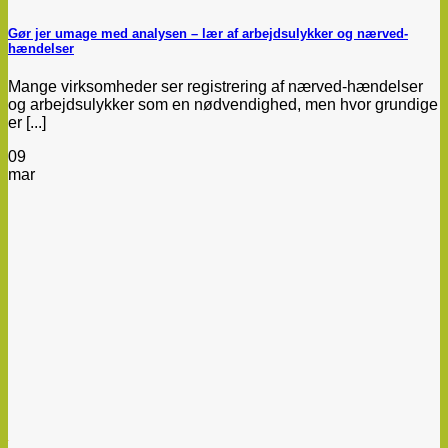
Gør jer umage med analysen – lær af arbejdsulykker og nærved-
hændelser
Mange virksomheder ser registrering af nærved-hændelser
og arbejdsulykker som en nødvendighed, men hvor grundige
er [...]
09
mar