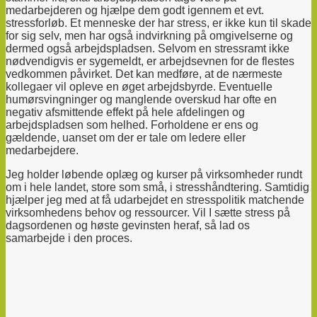
medarbejderen og hjælpe dem godt igennem et evt.
stressforløb.
​Et menneske der har stress, er ikke kun til skade
for sig selv, men har også indvirkning på omgivelserne og
dermed også arbejdspladsen. Selvom en stressramt ikke
nødvendigvis er sygemeldt, er arbejdsevnen for de flestes
vedkommen påvirket. Det kan medføre, at de nærmeste
kollegaer vil opleve en øget arbejdsbyrde. Eventuelle
humørsvingninger og manglende overskud har ofte en
negativ afsmittende effekt på hele afdelingen og
arbejdspladsen som helhed. Forholdene er ens og
gældende, uanset om der er tale om ledere eller
medarbejdere.
Jeg holder løbende oplæg og kurser på virksomheder rundt
om i hele landet, store som små, i stresshåndtering. Samtidig
hjælper jeg med at få udarbejdet en stresspolitik matchende
virksomhedens behov og ressourcer.
Vil I sætte stress på
dagsordenen og høste gevinsten heraf, så lad os
samarbejde i den proces.