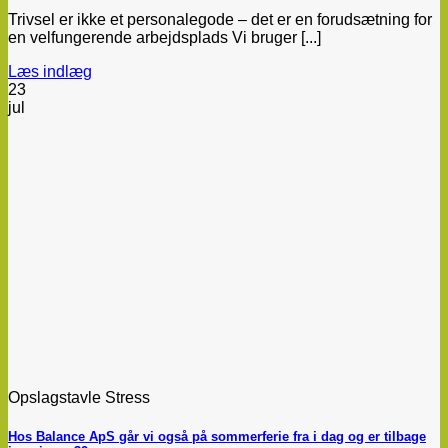
Trivsel er ikke et personalegode – det er en forudsætning for
en velfungerende arbejdsplads Vi bruger [...]
Læs indlæg
23
jul
Opslagstavle Stress
Hos Balance ApS går vi også på sommerferie fra i dag og er tilbage