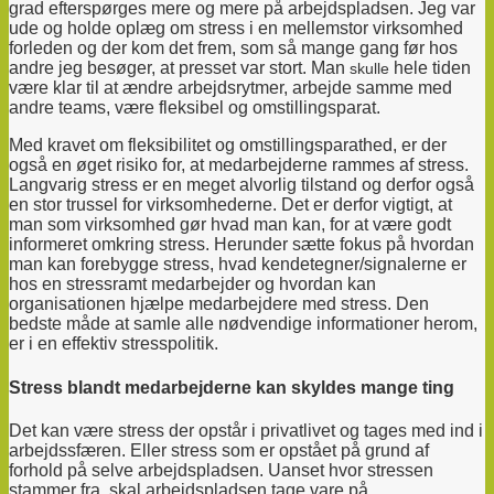
grad efterspørges mere og mere på arbejdspladsen. Jeg var
ude og holde oplæg om stress i en mellemstor virksomhed
forleden og der kom det frem, som så mange gang før hos
andre jeg besøger, at presset var stort. Man
hele tiden
skulle
være klar til at ændre arbejdsrytmer, arbejde samme med
andre teams, være fleksibel og omstillingsparat.
Med kravet om fleksibilitet og omstillingsparathed, er der
også en øget risiko for, at medarbejderne rammes af stress.
Langvarig stress er en meget alvorlig tilstand og derfor også
en stor trussel for virksomhederne. Det er derfor vigtigt, at
man som virksomhed gør hvad man kan, for at være godt
informeret omkring stress. Herunder sætte fokus på hvordan
man kan forebygge stress, hvad kendetegner/signalerne er
hos en stressramt medarbejder og hvordan kan
organisationen hjælpe medarbejdere med stress. Den
bedste måde at samle alle nødvendige informationer herom,
er i en effektiv stresspolitik.
Stress blandt medarbejderne kan skyldes mange ting
Det kan være stress der opstår i privatlivet og tages med ind i
arbejdssfæren. Eller stress som er opstået på grund af
forhold på selve arbejdspladsen. Uanset hvor stressen
stammer fra, skal arbejdspladsen tage vare på