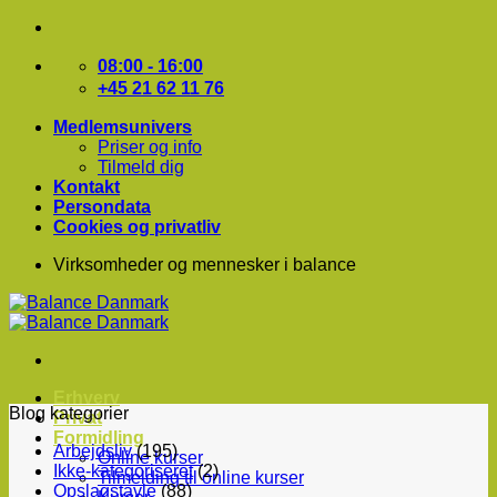
Fortsæt
til
indhold
08:00 - 16:00
+45 21 62 11 76
Medlemsunivers
Priser og info
Tilmeld dig
Kontakt
Persondata
Cookies og privatliv
Virksomheder og mennesker i balance
Erhverv
Blog kategorier
Privat
Formidling
Arbejdsliv
(195)
Online kurser
Ikke-kategoriseret
(2)
Tilmelding til online kurser
Opslagstavle
(88)