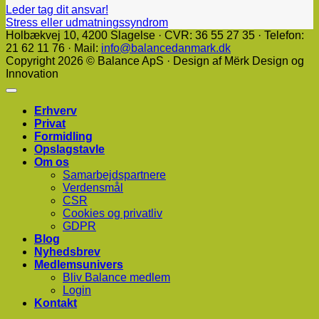
Leder tag dit ansvar!
Stress eller udmatningssyndrom
Holbækvej 10, ​4200 Slagelse · CVR: 36 55 27 35 · Telefon:
21 62 11 76 · Mail:
info@balancedanmark.dk
Copyright 2026 © Balance ApS · Design af Mërk Design og
Innovation
Erhverv
Privat
Formidling
Opslagstavle
Om os
Samarbejdspartnere
Verdensmål
CSR
Cookies og privatliv
GDPR
Blog
Nyhedsbrev
Medlemsunivers
Bliv Balance medlem
Login
Kontakt