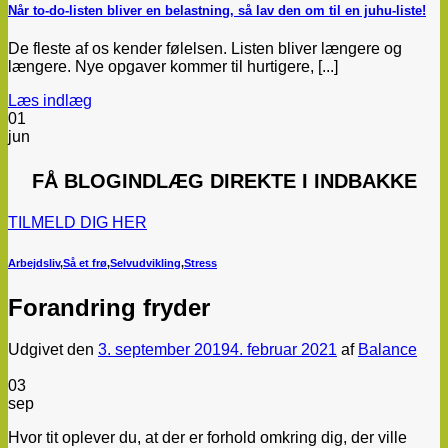
Når to-do-listen bliver en belastning, så lav den om til en juhu-liste!
De fleste af os kender følelsen. Listen bliver længere og
længere. Nye opgaver kommer til hurtigere, [...]
Læs indlæg
01
jun
FÅ
BLOGINDLÆG
DIREKTE I INDBAKKE
TILMELD DIG HER
Arbejdsliv
,
Så et frø
,
Selvudvikling
,
Stress
Forandring fryder
Udgivet den
3. september 2019
4. februar 2021
af
Balance
03
sep
Hvor tit oplever du, at der er forhold omkring dig, der ville