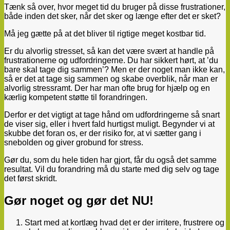
Tænk så over, hvor meget tid du bruger på disse frustrationer,
både inden det sker, når det sker og længe efter det er sket?
Må jeg gætte på at det bliver til rigtige meget kostbar tid.
Er du alvorlig stresset, så kan det være svært at handle på
frustrationerne og udfordringerne. Du har sikkert hørt, at ’du
bare skal tage dig sammen’? Men er der noget man ikke kan,
så er det at tage sig sammen og skabe overblik, når man er
alvorlig stressramt. Der har man ofte brug for hjælp og en
kærlig kompetent støtte til forandringen.
Derfor er det vigtigt at tage hånd om udfordringerne så snart
de viser sig, eller i hvert fald hurtigst muligt. Begynder vi at
skubbe det foran os, er der risiko for, at vi sætter gang i
snebolden og giver grobund for stress.
Gør du, som du hele tiden har gjort, får du også det samme
resultat. Vil du forandring må du starte med dig selv og tage
det først skridt.
Gør noget og gør det NU!
Start med at kortlæg hvad det er der irritere, frustrere og