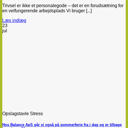
Trivsel er ikke et personalegode – det er en forudsætning for
en velfungerende arbejdsplads Vi bruger [...]
Læs indlæg
23
jul
Opslagstavle Stress
Hos Balance ApS går vi også på sommerferie fra i dag og er tilbage