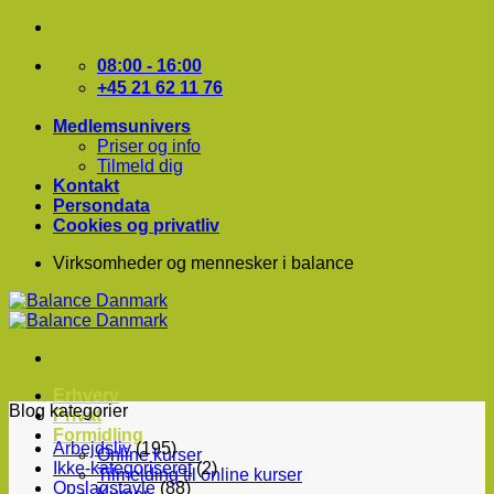
Fortsæt
til
indhold
08:00 - 16:00
+45 21 62 11 76
Medlemsunivers
Priser og info
Tilmeld dig
Kontakt
Persondata
Cookies og privatliv
Virksomheder og mennesker i balance
Erhverv
Blog kategorier
Privat
Formidling
Arbejdsliv
(195)
Online kurser
Ikke-kategoriseret
(2)
Tilmelding til online kurser
Opslagstavle
(88)