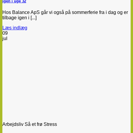
igen i uge 32
Hos Balance ApS går vi også på sommerferie fra i dag og er
tilbage igen i [...]
Læs indlæg
09
jul
Arbejdsliv Så et frø Stress