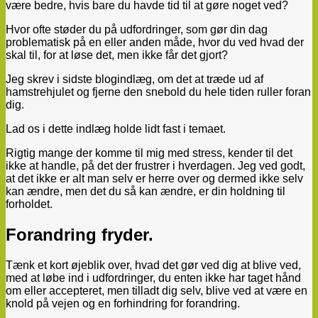
være bedre, hvis bare du havde tid til at gøre noget ved?
Hvor ofte støder du på udfordringer, som gør din dag
problematisk på en eller anden måde, hvor du ved hvad der
skal til, for at løse det, men ikke får det gjort?
Jeg skrev i sidste blogindlæg, om det at træde ud af
hamstrehjulet og fjerne den snebold du hele tiden ruller foran
dig.
Lad os i dette indlæg holde lidt fast i temaet.
Rigtig mange der komme til mig med stress, kender til det
ikke at handle, på det der frustrer i hverdagen. Jeg ved godt,
at det ikke er alt man selv er herre over og dermed ikke selv
kan ændre, men det du så kan ændre, er din holdning til
forholdet.
Forandring fryder.
Tænk et kort øjeblik over, hvad det gør ved dig at blive ved,
med at løbe ind i udfordringer, du enten ikke har taget hånd
om eller accepteret, men tilladt dig selv, blive ved at være en
knold på vejen og en forhindring for forandring.