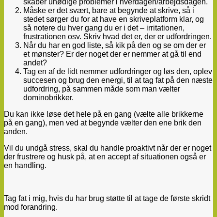
skaber unødige problemer i hverdagen/arbejdsdagen.
Måske er det svært, bare at begynde at skrive, så i
stedet sørger du for at have en skriveplatform klar, og
så notere du hver gang du er i det – irritationen,
frustrationen osv. Skriv hvad det er, der er udfordringen.
Når du har en god liste, så kik på den og se om der er
et mønster? Er der noget der er nemmer at gå til end
andet?
Tag en af de lidt nemmer udfordringer og løs den, oplev
succesen og brug den energi, til at tag fat på den næste
udfordring, på sammen måde som man vælter
dominobrikker.
Du kan ikke løse det hele på en gang (vælte alle brikkerne
på en gang), men ved at begynde vælter den ene brik den
anden.
Vil du undgå stress, skal du handle proaktivt når der er noget
der frustrere og husk på, at en accept af situationen også er
en handling.
Tag fat i mig, hvis du har brug støtte til at tage de første skridt
mod forandring.