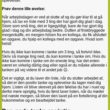
oplevelser.
Prøv denne lille øvelse:
Når arbejdsdagen er ved at slutte af og du gør klar til at gå
hjem, så lav en liste med 3 ting der har gjort dig glad i dag.
Store som små ting, det er ligegyldigt, bare de har gjort dig
glad i dag og din arbejdsdag bedre. Duften af friskbryggede
morgenkaffe, en morgen-hilsen fra en kollega, du fik afsluttet
en opgave, du hjalp en kollega med en opgave. Hvad som
helst!
Hvis du ikke kan komme i tanke om 3 ting, så fortvivl ikke.
Skriv så mange ting ned, du kan komme i tanke om. Hvis du
ikke kan komme i tanke om én eneste ting, har det enten
været en virkelig dårlig dag eller også er du måske allerede i
tanken på vej videre til et andet job 😉.
Det er vigtigt, at du laver din liste, når du slutter arbejdet af,
så det er den positiv tanke og oplevelse du tager med dig
hjem. Listen vil blive skrevet på den følelse du har i nuet og
derfor mere oprigtig, hvis du først laver listen, når du møder
ind næste morgen, så bliver den lavet på en fortolkning af din
hukommelse og en bearbejdet tanke.