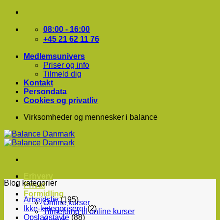
Fortsæt
til
indhold
08:00 - 16:00
+45 21 62 11 76
Medlemsunivers
Priser og info
Tilmeld dig
Kontakt
Persondata
Cookies og privatliv
Virksomheder og mennesker i balance
Erhverv
Blog kategorier
Privat
Formidling
Arbejdsliv
(195)
Online kurser
Ikke-kategoriseret
(2)
Tilmelding til online kurser
Opslagstavle
(88)