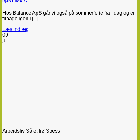
igen i uge 32
Hos Balance ApS går vi også på sommerferie fra i dag og er
tilbage igen i [...]
Læs indlæg
09
jul
Arbejdsliv Så et frø Stress