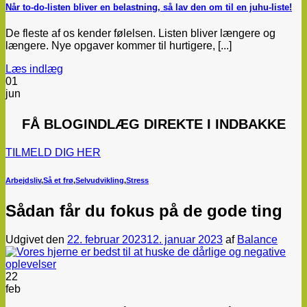
Når to-do-listen bliver en belastning, så lav den om til en juhu-liste!
De fleste af os kender følelsen. Listen bliver længere og
længere. Nye opgaver kommer til hurtigere, [...]
Læs indlæg
01
jun
FÅ
BLOGINDLÆG
DIREKTE I INDBAKKE
TILMELD DIG HER
Arbejdsliv
,
Så et frø
,
Selvudvikling
,
Stress
Sådan får du fokus på de gode ting
Udgivet den
22. februar 2023
12. januar 2023
af
Balance
22
feb