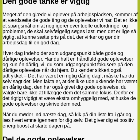
Den gode tanke er vigtig
Meget af den glæde vi oplever på arbejdspladsen, kommer af
at værdsætte de gode ting og de oplevelser vi har. Det er ikke
et spørgsmål om at negligerer eventuelle udfordringer og
problemer, de skal selvfølgelig søges løst, men det er lige så
vigtigt at kunne sætte pris på det, der virker og gør din
arbejdsdag til en god dag.
Hver dag indeholder som udgangspunkt både gode og
dårlige oplevelser. Har du haft en håndfuld gode oplevelser
og kun én dårlig, vil du som udgangspunkt fokusere på den
dårlige oplevelse når du hjem. Du kender sikkert også
udtrykket – Det har været en rigtig dårlig dag!, måske har du
selv sagt det. Men fakta er, at det ikke udelukkende har været
en dårlig dag, den har også givet dig gode oplevelse, du
valgte bare ikke at tillægge dem det samme fokus. Derfor er
det rigtigt vigtigt at være ekstra omhyggelig med, at huske de
gode oplevelser og skrive dem ned.
Når du møder ind næste dag, så kik på din liste fra i går og
læs hvert emne igennem for dig selv. Det giver dig et positiv
energiboost at starte dagen på.
Del de gode oplevelser