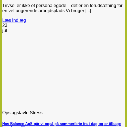
Trivsel er ikke et personalegode – det er en forudsætning for
en velfungerende arbejdsplads Vi bruger [...]
Læs indlæg
23
jul
Opslagstavle Stress
Hos Balance ApS går vi også på sommerferie fra i dag og er tilbage