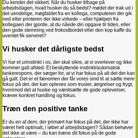
Du kender det sikkert. Når du husker tilbage på
arbejdsdagen, hvad husker du så bedst? mødet der trak ud i
det uendelige, møgfaldet fra en kollega, computeren der gik
ned eller printeren der ikke virkede – eller hjælpen fra
kollegaen der gjorde, at du nåede din opgave til tiden, eller
den gode stemning ved frokostbordet eller den kop kaffe du
uventet fik serveret?
Vi husker det dårligste bedst
Vi har et urinstinkt i os, der skal sikre, at vi overlever og ikke
kommer galt afsted. Et beskyttende instinkt/automatisk
tankerespons, der sørger for, at vi har fokus på alt det der kan
gå galt. Det er et fænomen der får vores sind til at sætte mere
fokus på det, der kan opleves som trusler, ærgrelser og frygt,
hvorimod det at huske og værdsætte de gode oplevelser,
kræver konkret handling og fokus.
Træn den positive tanke
Er du en af dem, der primært har fokus på det, der ikke har
været helt optimalt, i løbet af arbejdsdagen? Sådan behøver
det ikke at være – du kan træne dit fokus på de gode