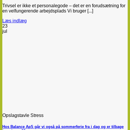
Trivsel er ikke et personalegode – det er en forudsætning for
en velfungerende arbejdsplads Vi bruger [...]
Læs indlæg
23
jul
Opslagstavle Stress
Hos Balance ApS går vi også på sommerferie fra i dag og er tilbage