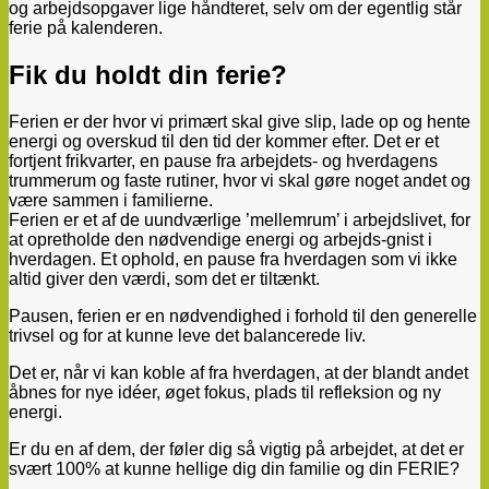
og arbejdsopgaver lige håndteret, selv om der egentlig står
ferie på kalenderen.
Fik du holdt din ferie?
Ferien er der hvor vi primært skal give slip, lade op og hente
energi og overskud til den tid der kommer efter. Det er et
fortjent frikvarter, en pause fra arbejdets- og hverdagens
trummerum og faste rutiner, hvor vi skal gøre noget andet og
være sammen i familierne.
Ferien er et af de uundværlige ’mellemrum’ i arbejdslivet, for
at opretholde den nødvendige energi og arbejds-gnist i
hverdagen. Et ophold, en pause fra hverdagen som vi ikke
altid giver den værdi, som det er tiltænkt.
Pausen, ferien er en nødvendighed i forhold til den generelle
trivsel og for at kunne leve det balancerede liv.
Det er, når vi kan koble af fra hverdagen, at der blandt andet
åbnes for nye idéer, øget fokus, plads til refleksion og ny
energi.
Er du en af dem, der føler dig så vigtig på arbejdet, at det er
svært 100% at kunne hellige dig din familie og din FERIE?