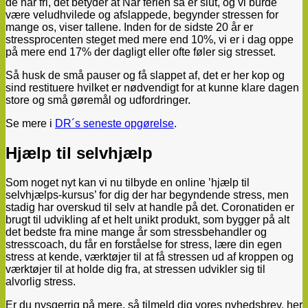
de har fri, det betyder at Når ferien så er slut, og vi burde
være veludhvilede og afslappede, begynder stressen for
mange os, viser tallene. Inden for de sidste 20 år er
stressprocenten steget med mere end 10%, vi er i dag oppe
på mere end 17% der dagligt eller ofte føler sig stresset.
Så husk de små pauser og få slappet af, det er her kop og
sind restituere hvilket er nødvendigt for at kunne klare dagen
store og små gøremål og udfordringer.
Se mere i
DR´s seneste opgørelse
.
Hjælp til selvhjælp
Som noget nyt kan vi nu tilbyde en online ’hjælp til
selvhjælps-kursus’ for dig der har begyndende stress, men
stadig har overskud til selv at handle på det. Coronatiden er
brugt til udvikling af et helt unikt produkt, som bygger på alt
det bedste fra mine mange år som stressbehandler og
stresscoach, du får en forståelse for stress, lære din egen
stress at kende, værktøjer til at få stressen ud af kroppen og
værktøjer til at holde dig fra, at stressen udvikler sig til
alvorlig stress.
Er du nysgerrig på mere, så tilmeld dig vores nyhedsbrev, her