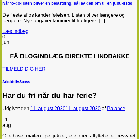
Når to-do-listen bliver en belastning, så lav den om til en juhu-liste!
De fleste af os kender følelsen. Listen bliver længere og
længere. Nye opgaver kommer til hurtigere, [...]
Læs indlæg
01
jun
FÅ
BLOGINDLÆG
DIREKTE I INDBAKKE
TILMELD DIG HER
Arbejdsliv
,
Stress
Har du fri når du har ferie?
Udgivet den
11. august 2020
11. august 2020
af
Balance
11
aug
Ofte bliver mailen lige tjekket, telefonen aflyttet eller besvaret