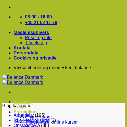
Fortsæt
til
indhold
08:00 - 16:00
+45 21 62 11 76
Medlemsunivers
Priser og info
Tilmeld dig
Kontakt
Persondata
Cookies og privatliv
Virksomheder og mennesker i balance
Erhverv
Blog kategorier
Privat
Formidling
Arbejdsliv
(195)
Online kurser
Ikke-kategoriseret
(2)
Tilmelding til online kurser
Opslagstavle
(88)