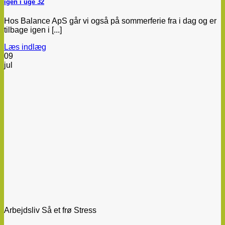
igen i uge 32
Hos Balance ApS går vi også på sommerferie fra i dag og er
tilbage igen i [...]
Læs indlæg
09
jul
Arbejdsliv Så et frø Stress