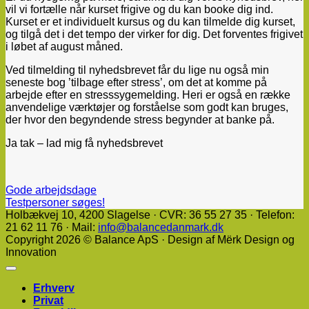
vil vi fortælle når kurset frigive og du kan booke dig ind.
Kurset er et individuelt kursus og du kan tilmelde dig kurset,
og tilgå det i det tempo der virker for dig. Det forventes frigivet
i løbet af august måned.
Ved tilmelding til nyhedsbrevet får du lige nu også min
seneste bog ’tilbage efter stress’, om det at komme på
arbejde efter en stresssygemelding. Heri er også en række
anvendelige værktøjer og forståelse som godt kan bruges,
der hvor den begyndende stress begynder at banke på.
Ja tak – lad mig få nyhedsbrevet
Gode arbejdsdage
Testpersoner søges!
Holbækvej 10, ​4200 Slagelse · CVR: 36 55 27 35 · Telefon:
21 62 11 76 · Mail:
info@balancedanmark.dk
Copyright 2026 © Balance ApS · Design af Mërk Design og
Innovation
Erhverv
Privat