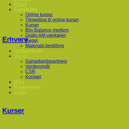
Privat
Formidling
Online kurser
Tilmelding til online kurser
Kurser
Bliv Balance medlem
Gratis AM-værktøjer
Erhverv
Bøger
Materiale bestilling
Opslagstavle
Om os
Samarbejdspartnere
Verdensmål
CSR
Kontakt
Blog
Nyhedsbrev
Login
Kurser