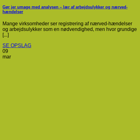
Gør jer umage med analysen – lær af arbejdsulykker og nærved-
hændelser
Mange virksomheder ser registrering af nærved-hændelser
og arbejdsulykker som en nødvendighed, men hvor grundige
[...]
SE OPSLAG
09
mar