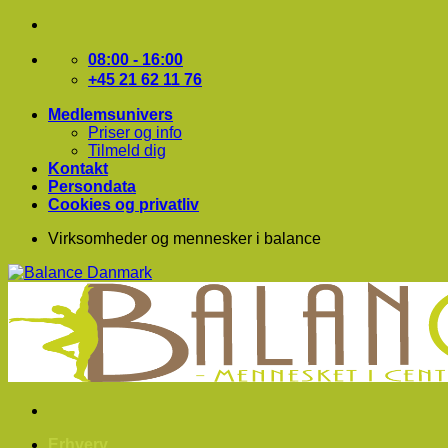
Fortsæt
til
indhold
08:00 - 16:00
+45 21 62 11 76
Medlemsunivers
Priser og info
Tilmeld dig
Kontakt
Persondata
Cookies og privatliv
Virksomheder og mennesker i balance
Erhverv