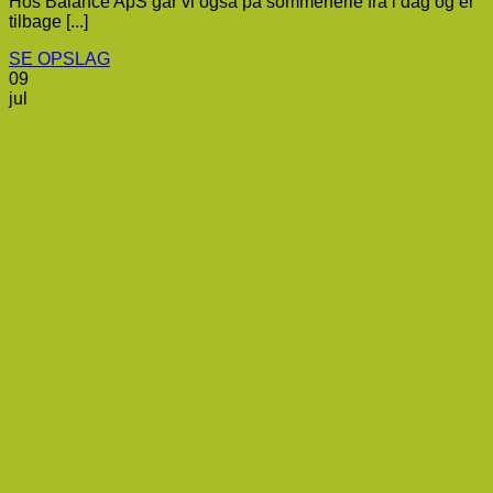
Hos Balance ApS går vi også på sommerferie fra i dag og er
tilbage [...]
SE OPSLAG
09
jul