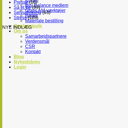
Kurser
Presse
(16)
Bliv Balance medlem
Så et frø
(99)
Gratis AM-værktøjer
Selvudvikling
(63)
Bøger
Stress
(103)
Materiale bestilling
Opslagstavle
NYE INDLÆG
Om os
Samarbejdspartnere
Verdensmål
CSR
Kontakt
Blog
Nyhedsbrev
Login