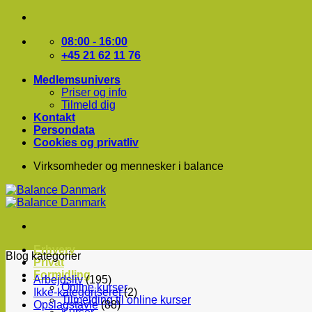
Fortsæt
til
indhold
08:00 - 16:00
+45 21 62 11 76
Medlemsunivers
Priser og info
Tilmeld dig
Kontakt
Persondata
Cookies og privatliv
Virksomheder og mennesker i balance
Erhverv
Blog kategorier
Privat
Formidling
Arbejdsliv
(195)
Online kurser
Ikke-kategoriseret
(2)
Tilmelding til online kurser
Opslagstavle
(88)