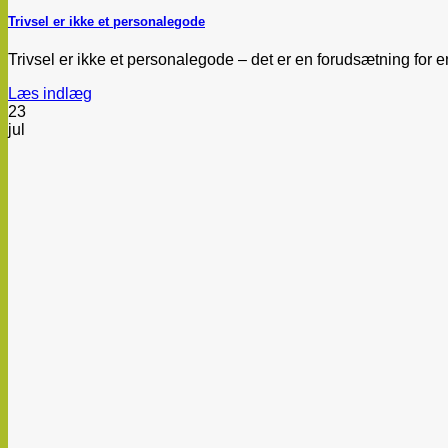
Trivsel er ikke et personalegode
Trivsel er ikke et personalegode – det er en forudsætning for e
Læs indlæg
23
jul