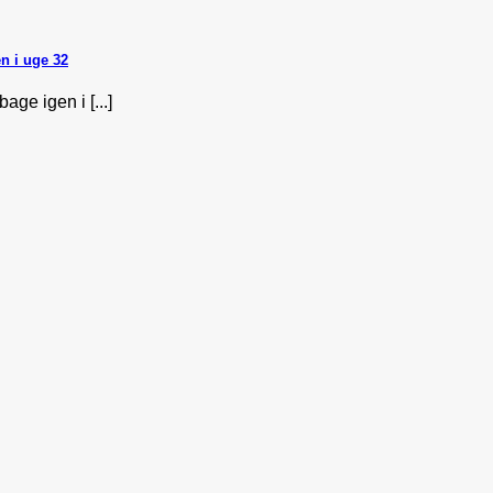
n i uge 32
ge igen i [...]