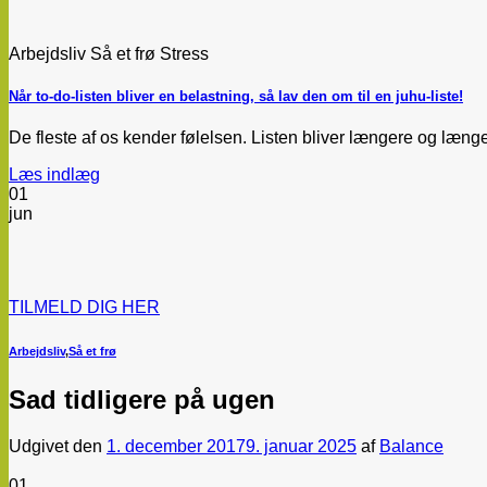
Arbejdsliv Så et frø Stress
Når to-do-listen bliver en belastning, så lav den om til en juhu-liste!
De fleste af os kender følelsen. Listen bliver længere og længer
Læs indlæg
01
jun
TILMELD DIG HER
Arbejdsliv
,
Så et frø
Sad tidligere på ugen
Udgivet den
1. december 2017
9. januar 2025
af
Balance
01