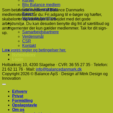
Kurser
Bliv Balance medlem
Gratis AM-værktøjer
Som betalende medlem af Balance Danmarks
Bøger
medlemsunivers får du: Fri adgang til e-bøger og hæfter,
Materiale bestilling
skabeloner og værktøjer til arbejdet med det gode
Opslagstavle
arbejdsmiljø. Du kan desuden benytte dig frit af særtilbud og
Om os
arrangementer der kun gælder medlemmer. Tak for dit sign-
Samarbejdspartnere
up.
Verdensmål
CSR
Kontakt
Læs vores regler og betingelser her.
Blog
Nyhedsbrev
Login
Holbækvej 10, ​4200 Slagelse · CVR: 36 55 27 35 · Telefon:
21 62 11 76 · Mail:
info@balancedanmark.dk
Copyright 2026 © Balance ApS · Design af Mërk Design og
Innovation
Erhverv
Privat
Formidling
Opslagstavle
Om os