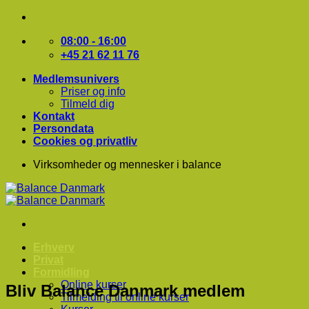
Fortsæt
til
indhold
08:00 - 16:00
+45 21 62 11 76
Medlemsunivers
Priser og info
Tilmeld dig
Kontakt
Persondata
Cookies og privatliv
Virksomheder og mennesker i balance
Erhverv
Privat
Formidling
Online kurser
Bliv Balance Danmark medlem
Tilmelding til online kurser