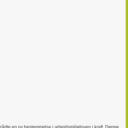
trådte en ny bestemmelse i arbejdsmiljøloven i kraft.
Denne