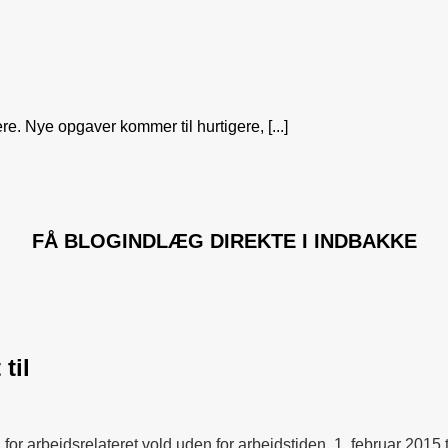
e. Nye opgaver kommer til hurtigere, [...]
FÅ
BLOGINDLÆG
DIREKTE I INDBAKKE
til
 for arbejdsrelateret vold uden for arbejdstiden.
1. februar 2015 