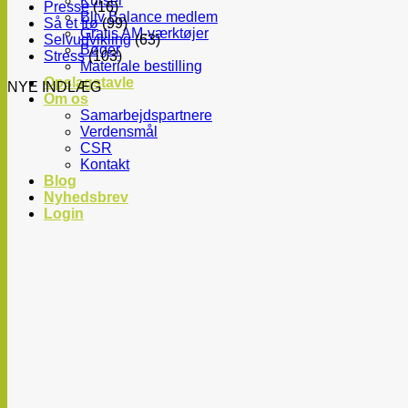
Kurser
Presse
(16)
Bliv Balance medlem
Så et frø
(99)
Gratis AM-værktøjer
Selvudvikling
(63)
Bøger
Stress
(103)
Materiale bestilling
Opslagstavle
NYE INDLÆG
Om os
Samarbejdspartnere
Verdensmål
CSR
Kontakt
Blog
Nyhedsbrev
Login