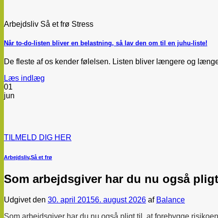
Arbejdsliv Så et frø Stress
Når to-do-listen bliver en belastning, så lav den om til en juhu-liste!
De fleste af os kender følelsen. Listen bliver længere og længer
Læs indlæg
01
jun
TILMELD DIG HER
Arbejdsliv
,
Så et frø
Som arbejdsgiver har du nu også pligt 
Udgivet den
30. april 2015
6. august 2026
af
Balance
Som arbejdsgiver har du nu også pligt til, at forebygge risikoen