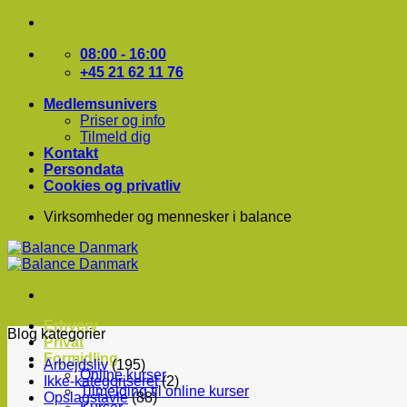
Fortsæt
til
indhold
08:00 - 16:00
+45 21 62 11 76
Medlemsunivers
Priser og info
Tilmeld dig
Kontakt
Persondata
Cookies og privatliv
Virksomheder og mennesker i balance
Erhverv
Blog kategorier
Privat
Formidling
Arbejdsliv
(195)
Online kurser
Ikke-kategoriseret
(2)
Tilmelding til online kurser
Opslagstavle
(88)