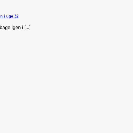
n i uge 32
ge igen i [...]