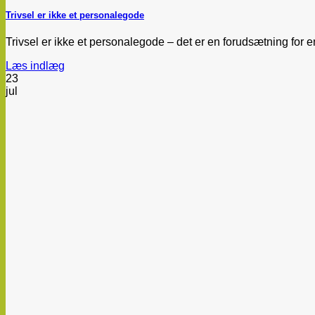
Trivsel er ikke et personalegode
Trivsel er ikke et personalegode – det er en forudsætning for e
Læs indlæg
23
jul