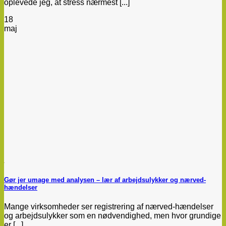
oplevede jeg, at stress nærmest [...]
18
maj
Gør jer umage med analysen – lær af arbejdsulykker og nærved-
hændelser
Mange virksomheder ser registrering af nærved-hændelser
og arbejdsulykker som en nødvendighed, men hvor grundige
er [...]