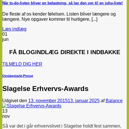
Når to-do-listen bliver en belastning, så lav den om til en juhu-liste!
De fleste af os kender følelsen. Listen bliver længere og
længere. Nye opgaver kommer til hurtigere, [...]
Læs indlæg
01
jun
FÅ
BLOGINDLÆG
DIREKTE I INDBAKKE
TILMELD DIG HER
Opslagstavle
,
Presse
Slagelse Erhvervs-Awards
Udgivet den
13. november 2015
13. januar 2025
af
Balance
13
nov
Så var det i går erhvervslivet i Slagelse holdt fest sammen,