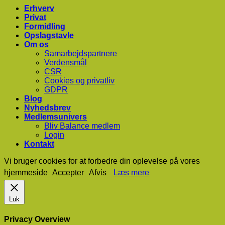
Erhverv
Privat
Formidling
Opslagstavle
Om os
Samarbejdspartnere
Verdensmål
CSR
Cookies og privatliv
GDPR
Blog
Nyhedsbrev
Medlemsunivers
Bliv Balance medlem
Login
Kontakt
Vi bruger cookies for at forbedre din oplevelse på vores
hjemmeside
Accepter
Afvis
Læs mere
Luk
Privacy Overview