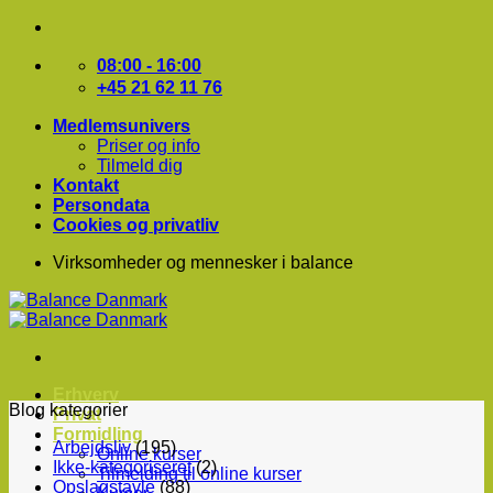
Fortsæt
til
indhold
08:00 - 16:00
+45 21 62 11 76
Medlemsunivers
Priser og info
Tilmeld dig
Kontakt
Persondata
Cookies og privatliv
Virksomheder og mennesker i balance
Erhverv
Blog kategorier
Privat
Formidling
Arbejdsliv
(195)
Online kurser
Ikke-kategoriseret
(2)
Tilmelding til online kurser
Opslagstavle
(88)