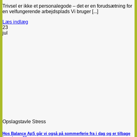
Trivsel er ikke et personalegode – det er en forudsætning for
en velfungerende arbejdsplads Vi bruger [...]
Læs indlæg
23
jul
Opslagstavle Stress
Hos Balance ApS går vi også på sommerferie fra i dag og er tilbage