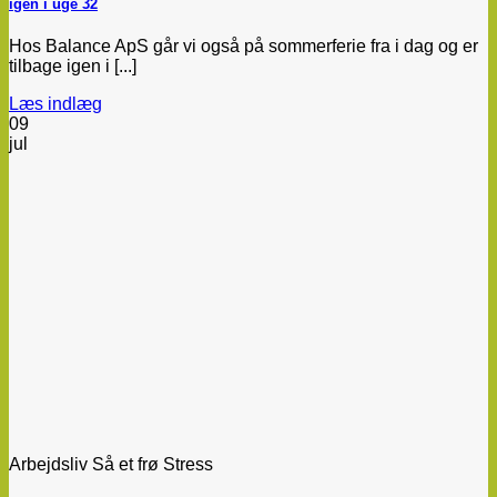
igen i uge 32
Hos Balance ApS går vi også på sommerferie fra i dag og er
tilbage igen i [...]
Læs indlæg
09
jul
Arbejdsliv Så et frø Stress