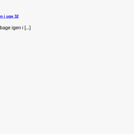
n i uge 32
ge igen i [...]