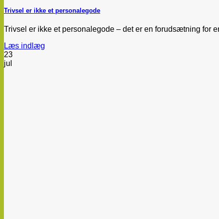
Trivsel er ikke et personalegode
Trivsel er ikke et personalegode – det er en forudsætning for e
Læs indlæg
23
jul