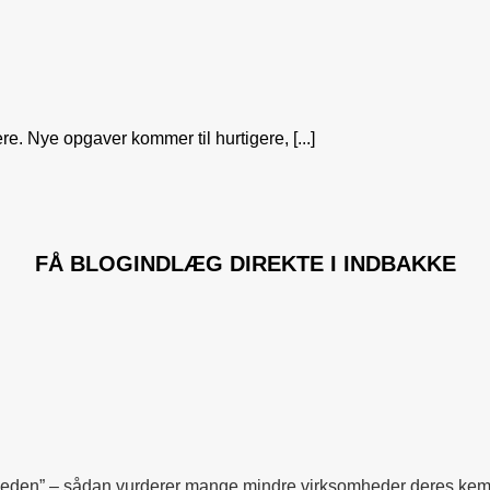
e. Nye opgaver kommer til hurtigere, [...]
FÅ
BLOGINDLÆG
DIREKTE I INDBAKKE
mheden” – sådan vurderer mange mindre virksomheder deres kemis