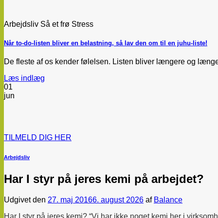
Arbejdsliv Så et frø Stress
Når to-do-listen bliver en belastning, så lav den om til en juhu-liste!
De fleste af os kender følelsen. Listen bliver længere og længer
Læs indlæg
01
jun
TILMELD DIG HER
Arbejdsliv
Har I styr på jeres kemi på arbejdet?
Udgivet den
27. maj 2016
6. august 2026
af
Balance
Har I styr på jeres kemi?
“Vi har ikke noget kemi her i virkso