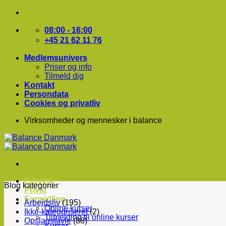
Fortsæt
til
indhold
08:00 - 16:00
+45 21 62 11 76
Medlemsunivers
Priser og info
Tilmeld dig
Kontakt
Persondata
Cookies og privatliv
Virksomheder og mennesker i balance
Erhverv
Blog kategorier
Privat
Formidling
Arbejdsliv
(195)
Online kurser
Ikke-kategoriseret
(2)
Tilmelding til online kurser
Opslagstavle
(88)