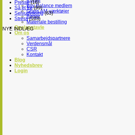
Kurser
Presse
(16)
Bliv Balance medlem
Så et frø
(99)
Gratis AM-værktøjer
Selvudvikling
(63)
Bøger
Stress
(103)
Materiale bestilling
Opslagstavle
NYE INDLÆG
Om os
Samarbejdspartnere
Verdensmål
CSR
Kontakt
Blog
Nyhedsbrev
Login