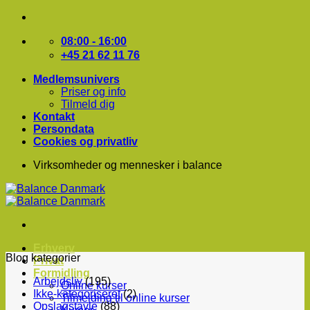
Fortsæt
til
indhold
08:00 - 16:00
+45 21 62 11 76
Medlemsunivers
Priser og info
Tilmeld dig
Kontakt
Persondata
Cookies og privatliv
Virksomheder og mennesker i balance
Erhverv
Blog kategorier
Privat
Formidling
Arbejdsliv
(195)
Online kurser
Ikke-kategoriseret
(2)
Tilmelding til online kurser
Opslagstavle
(88)