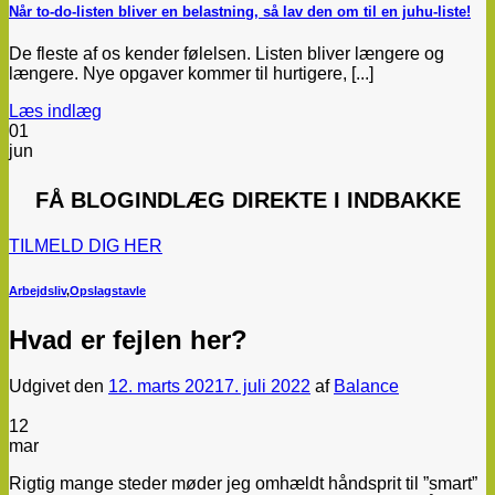
Når to-do-listen bliver en belastning, så lav den om til en juhu-liste!
De fleste af os kender følelsen. Listen bliver længere og
længere. Nye opgaver kommer til hurtigere, [...]
Læs indlæg
01
jun
FÅ
BLOGINDLÆG
DIREKTE I INDBAKKE
TILMELD DIG HER
Arbejdsliv
,
Opslagstavle
Hvad er fejlen her?
Udgivet den
12. marts 2021
7. juli 2022
af
Balance
12
mar
Rigtig mange steder møder jeg omhældt håndsprit til ”smart”