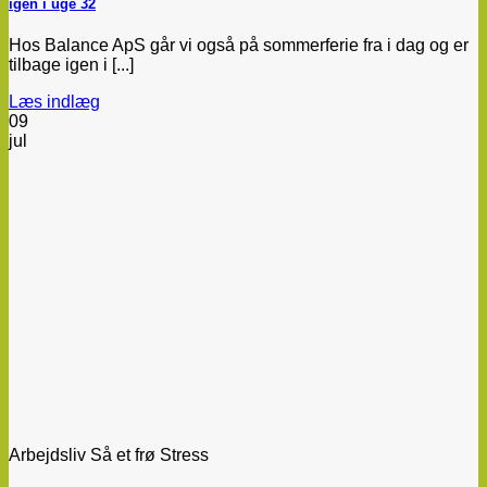
igen i uge 32
Hos Balance ApS går vi også på sommerferie fra i dag og er
tilbage igen i [...]
Læs indlæg
09
jul
Arbejdsliv Så et frø Stress