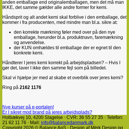
anden emballage end originalemballagen, men det må man
IKKE, det samme gælder alle andre former for kemi.
Håndsprit og alt andet kemi skal forblive i den emballage, det
kommer i fra producenten, med mindre man bl.a. sikre at:
den korrekte mærkning føler med over på den nye
emballage, herunder bl.a. produktnavn, faremærkning
og anvendelse.
der KUN omhældes til emballage der er egnet til den
konkrete kemi.
Håndterer I jeres kemi korrekt på arbejdspladsen? – Hvis I
gør det, laver I ikke den samme fejl som på billedet.
Skal vi hjælpe jer med at skabe et overblik over jeres kemi?
Ring på
2162 1176
Nye kurser på e-portalen!
Er I sikret mod brand på jeres arbejdsplads?
Holbækvej 10, ​4200 Slagelse · CVR: 36 55 27 35 · Telefon:
21 62 11 76 · Mail:
info@balancedanmark.dk
Copyright 2026 © Balance ApS · Design af Mërk Design og