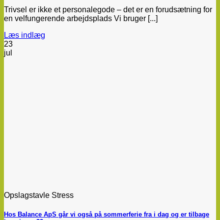
Trivsel er ikke et personalegode – det er en forudsætning for
en velfungerende arbejdsplads Vi bruger [...]
Læs indlæg
23
jul
Opslagstavle Stress
Hos Balance ApS går vi også på sommerferie fra i dag og er tilbage