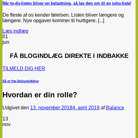
Når to-do-listen bliver en belastning, så lav den om til en juhu-liste!
De fleste af os kender følelsen. Listen bliver længere og
længere. Nye opgaver kommer til hurtigere, [...]
Læs indlæg
01
jun
FÅ
BLOGINDLÆG
DIREKTE I INDBAKKE
TILMELD DIG HER
Så et frø
,
Selvudvikling
Hvordan er din rolle?
Udgivet den
13. november 2018
4. april 2019
af
Balance
13
nov