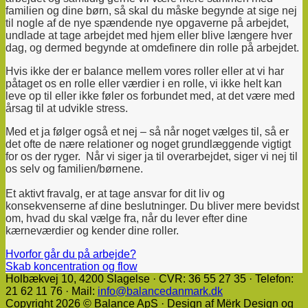
familien og dine børn, så skal du måske begynde at sige nej
til nogle af de nye spændende nye opgaverne på arbejdet,
undlade at tage arbejdet med hjem eller blive længere hver
dag, og dermed begynde at omdefinere din rolle på arbejdet.
Hvis ikke der er balance mellem vores roller eller at vi har
påtaget os en rolle eller værdier i en rolle, vi ikke helt kan
leve op til eller ikke føler os forbundet med, at det være med
årsag til at udvikle stress.
Med et ja følger også et nej – så når noget vælges til, så er
det ofte de nære relationer og noget grundlæggende vigtigt
for os der ryger. Når vi siger ja til overarbejdet, siger vi nej til
os selv og familien/børnene.
Et aktivt fravalg, er at tage ansvar for dit liv og
konsekvenserne af dine beslutninger. Du bliver mere bevidst
om, hvad du skal vælge fra, når du lever efter dine
kærneværdier og kender dine roller.
Hvorfor går du på arbejde?
Skab koncentration og flow
Holbækvej 10, ​4200 Slagelse · CVR: 36 55 27 35 · Telefon:
21 62 11 76 · Mail:
info@balancedanmark.dk
Copyright 2026 © Balance ApS · Design af Mërk Design og