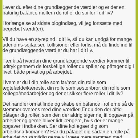
Lever du efter dine grundlæggende værdier og er der en
naturlig balance mellem de roller du spiller i dit liv?
I forlængelse af sidste blogindlæg, vil jeg fortsætte med
begrebet værdi(er).
Vil du have en styrepind i dit liv, så du kan undgå for mange
udenoms-sejladser, kollisioner eller forlis, må du finde ind til
de grundlæggende værdier du har i dit liv.
Tænk på hvordan dine grundlæggende værdier kommer til
udtryk gennem de forskellige roller du spiller og påtager dig i
livet, både privat og på arbejdet.
Hvem er du i din rolle som far/mor, din rolle som
ægtefælde/kæreste, din rolle som søster/bror, din rolle som
kollega/medarbejder og der er sikker flere roller i dit liv?
Det handler om at finde og skabe en balance i rollerne så de
stemmer overens med dine værdier. Er du den der altid
påtager dig rollen som den der aldrig siger nej til opgaver på
arbejder og gerne bliver lidt længere, hvis der er mange
opgaver i indbakken. Ser dine kollegaer dig som
arbejdsnarkomanen? Har du påtaget dig sådan en rolle på
arbejdet og samtidig gerne vil være mere sammen med