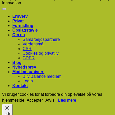
Innovation
Erhverv
Privat
Formidling
Opslagstavle
Om os
Samarbejdspartnere
Verdensmål
CSR
Cookies og privatliv
GDPR
Blog
Nyhedsbrev
Medlemsunivers
Bliv Balance medlem
Login
Kontakt
Vi bruger cookies for at forbedre din oplevelse på vores
hjemmeside
Accepter
Afvis
Læs mere
Luk