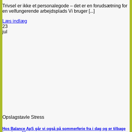
Trivsel er ikke et personalegode – det er en forudsætning for
en velfungerende arbejdsplads Vi bruger [...]
Læs indlæg
23
jul
Opslagstavle Stress
Hos Balance ApS går vi også på sommerferie fra i dag og er tilbage