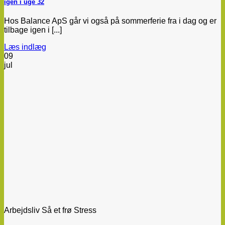
igen i uge 32
Hos Balance ApS går vi også på sommerferie fra i dag og er
tilbage igen i [...]
Læs indlæg
09
jul
Arbejdsliv Så et frø Stress