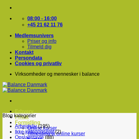
Fortsæt
til
indhold
08:00 - 16:00
+45 21 62 11 76
Medlemsunivers
Priser og info
Tilmeld dig
Kontakt
Persondata
Cookies og privatliv
Virksomheder og mennesker i balance
Erhverv
Blog kategorier
Privat
Formidling
Arbejdsliv
(195)
Online kurser
Ikke-kategoriseret
(2)
Tilmelding til online kurser
Opslagstavle
(88)