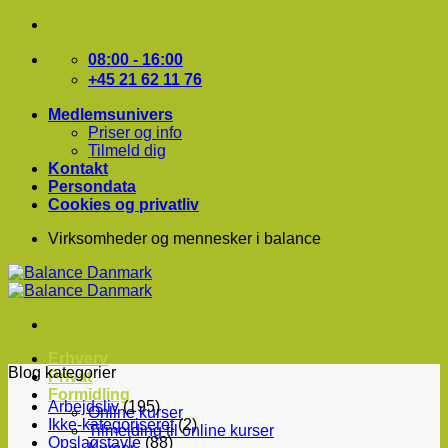
Fortsæt
til
indhold
08:00 - 16:00
+45 21 62 11 76
Medlemsunivers
Priser og info
Tilmeld dig
Kontakt
Persondata
Cookies og privatliv
Virksomheder og mennesker i balance
Erhverv
Blog kategorier
Privat
Formidling
Arbejdsliv
(195)
Online kurser
Ikke-kategoriseret
(2)
Tilmelding til online kurser
Opslagstavle
(88)