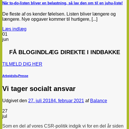
Når to-do-listen bliver en belastning, så lav den om til en juhu-liste!
De fleste af os kender følelsen. Listen bliver længere og
længere. Nye opgaver kommer til hurtigere, [...]
Læs indlæg
01
jun
FÅ
BLOGINDLÆG
DIREKTE I INDBAKKE
TILMELD DIG HER
Arbejdsliv
,
Presse
Vi tager socialt ansvar
Udgivet den
27. juli 2018
4. februar 2021
af
Balance
27
jul
Som en del af vores CSR-politik indgik vi for en del år siden