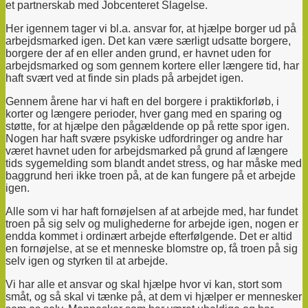
et partnerskab med Jobcenteret Slagelse.
Her igennem tager vi bl.a. ansvar for, at hjælpe borger ud på
arbejdsmarked igen. Det kan være særligt udsatte borgere,
borgere der af en eller anden grund, er havnet uden for
arbejdsmarked og som gennem kortere eller længere tid, har
haft svært ved at finde sin plads på arbejdet igen.
Gennem årene har vi haft en del borgere i praktikforløb, i
korter og længere perioder, hver gang med en sparing og
støtte, for at hjælpe den pågældende op på rette spor igen.
Nogen har haft svære psykiske udfordringer og andre har
været havnet uden for arbejdsmarked på grund af længere
tids sygemelding som blandt andet stress, og har måske med
baggrund heri ikke troen på, at de kan fungere på et arbejde
igen.
Alle som vi har haft fornøjelsen af at arbejde med, har fundet
troen på sig selv og mulighederne for arbejde igen, nogen er
endda kommet i ordinært arbejde efterfølgende. Det er altid
en fornøjelse, at se et menneske blomstre op, få troen på sig
selv igen og styrken til at arbejde.
Vi har alle et ansvar og skal hjælpe hvor vi kan, stort som
småt, og så skal vi tænke på, at dem vi hjælper er mennesker