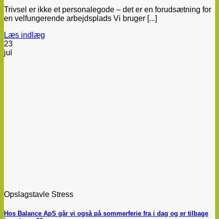
Trivsel er ikke et personalegode – det er en forudsætning for
en velfungerende arbejdsplads Vi bruger [...]
Læs indlæg
23
jul
Opslagstavle Stress
Hos Balance ApS går vi også på sommerferie fra i dag og er tilbage