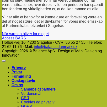
som os selv. Mennesker som har været uheldige og har
været i situationer, hvor deres liv for en perioden har spændt
ben for dem og virkeligheden er, at det kan ramme os alle.
Vi har alle et behov for at kunne gøre en forskel og være en
del af noget større, det er drivkraften for vores medlemsskab
af Partnerskabsnetværket i Slagelse.
Når varmen bliver for meget
Access BARS
Holbækvej 10, ​4200 Slagelse · CVR: 36 55 27 35 · Telefon:
21 62 11 76 · Mail:
info@balancedanmark.dk
Copyright 2026 © Balance ApS · Design af Mërk Design og
Innovation
Erhverv
Privat
Formidling
Opslagstavle
Om os
Samarbejdspartnere
Verdensmål
CSR
Cookies og privatliv
GDPR