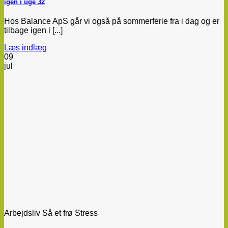
igen i uge 32
Hos Balance ApS går vi også på sommerferie fra i dag og er
tilbage igen i [...]
Læs indlæg
09
jul
Arbejdsliv Så et frø Stress