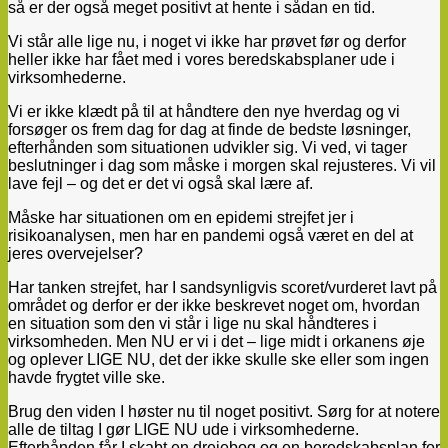
så er der også meget positivt at hente i sådan en tid.
Vi står alle lige nu, i noget vi ikke har prøvet før og derfor
heller ikke har fået med i vores beredskabsplaner ude i
virksomhederne.
Vi er ikke klædt på til at håndtere den nye hverdag og vi
forsøger os frem dag for dag at finde de bedste løsninger,
efterhånden som situationen udvikler sig. Vi ved, vi tager
beslutninger i dag som måske i morgen skal rejusteres. Vi vil
lave fejl – og det er det vi også skal lære af.
Måske har situationen om en epidemi strejfet jer i
risikoanalysen, men har en pandemi også været en del at
jeres overvejelser?
Har tanken strejfet, har I sandsynligvis scoret/vurderet lavt på
området og derfor er der ikke beskrevet noget om, hvordan
en situation som den vi står i lige nu skal håndteres i
virksomheden. Men NU er vi i det – lige midt i orkanens øje
og oplever LIGE NU, det der ikke skulle ske eller som ingen
havde frygtet ville ske.
Brug den viden I høster nu til noget positivt. Sørg for at notere
alle de tiltag I gør LIGE NU ude i virksomhederne.
Efterhånden får I skabt en drejebog og en beredskabsplan for