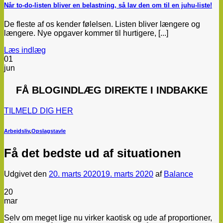
Når to-do-listen bliver en belastning, så lav den om til en juhu-liste!
De fleste af os kender følelsen. Listen bliver længere og
længere. Nye opgaver kommer til hurtigere, [...]
Læs indlæg
01
jun
FÅ
BLOGINDLÆG
DIREKTE I INDBAKKE
TILMELD DIG HER
Arbejdsliv
,
Opslagstavle
Få det bedste ud af situationen
Udgivet den
20. marts 2020
19. marts 2020
af
Balance
20
mar
Selv om meget lige nu virker kaotisk og ude af proportioner,