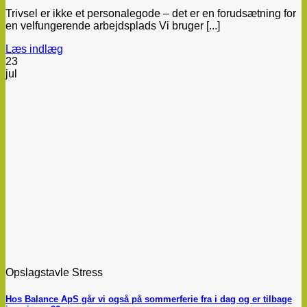
Trivsel er ikke et personalegode – det er en forudsætning for
en velfungerende arbejdsplads Vi bruger [...]
Læs indlæg
23
jul
Opslagstavle Stress
Hos Balance ApS går vi også på sommerferie fra i dag og er tilbage