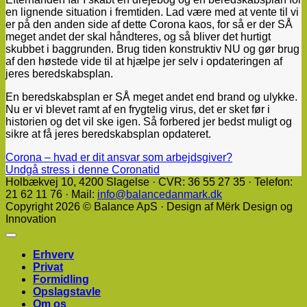
en lignende situation i fremtiden. Lad være med at vente til vi
er på den anden side af dette Corona kaos, for så er der SÅ
meget andet der skal håndteres, og så bliver det hurtigt
skubbet i baggrunden. Brug tiden konstruktiv NU og gør brug
af den høstede vide til at hjælpe jer selv i opdateringen af
jeres beredskabsplan.
En beredskabsplan er SÅ meget andet end brand og ulykke.
Nu er vi blevet ramt af en frygtelig virus, det er sket før i
historien og det vil ske igen. Så forbered jer bedst muligt og
sikre at få jeres beredskabsplan opdateret.
Corona – hvad er dit ansvar som arbejdsgiver?
Undgå stress i denne Coronatid
Holbækvej 10, ​4200 Slagelse · CVR: 36 55 27 35 · Telefon:
21 62 11 76 · Mail:
info@balancedanmark.dk
Copyright 2026 © Balance ApS · Design af Mërk Design og
Innovation
Erhverv
Privat
Formidling
Opslagstavle
Om os