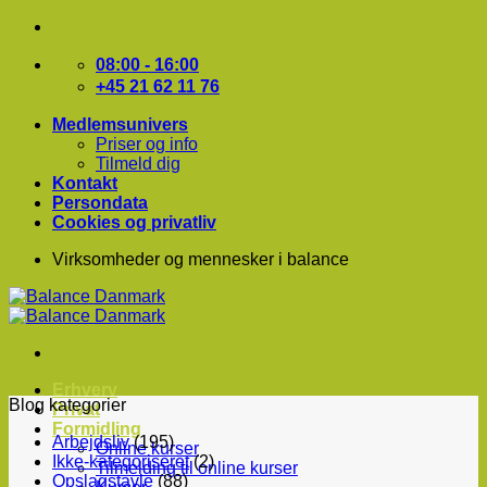
Fortsæt
til
indhold
08:00 - 16:00
+45 21 62 11 76
Medlemsunivers
Priser og info
Tilmeld dig
Kontakt
Persondata
Cookies og privatliv
Virksomheder og mennesker i balance
Erhverv
Blog kategorier
Privat
Formidling
Arbejdsliv
(195)
Online kurser
Ikke-kategoriseret
(2)
Tilmelding til online kurser
Opslagstavle
(88)