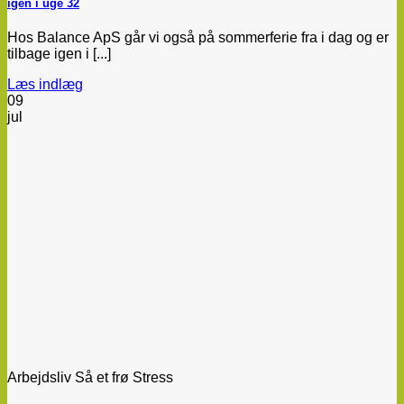
igen i uge 32
Hos Balance ApS går vi også på sommerferie fra i dag og er
tilbage igen i [...]
Læs indlæg
09
jul
Arbejdsliv Så et frø Stress