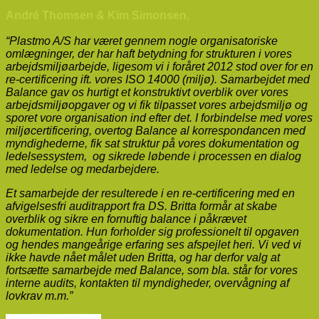
André Thomsen & Kim Simonsen,
“Plastmo A/S har været gennem nogle organisatoriske
omlægninger, der har haft betydning for strukturen i vores
arbejdsmiljøarbejde, ligesom vi i foråret 2012 stod over for en
re-certificering ift. vores ISO 14000 (miljø). Samarbejdet med
Balance gav os hurtigt et konstruktivt overblik over vores
arbejdsmiljøopgaver og vi fik tilpasset vores arbejdsmiljø og
sporet vore organisation ind efter det. I forbindelse med vores
miljøcertificering, overtog Balance al korrespondancen med
myndighederne, fik sat struktur på vores dokumentation og
ledelsessystem, og sikrede løbende i processen en dialog
med ledelse og medarbejdere.
Et samarbejde der resulterede i en re-certificering med en
afvigelsesfri auditrapport fra DS. Britta formår at skabe
overblik og sikre en fornuftig balance i påkrævet
dokumentation. Hun forholder sig professionelt til opgaven
og hendes mangeårige erfaring ses afspejlet heri. Vi ved vi
ikke havde nået målet uden Britta, og har derfor valg at
fortsætte samarbejde med Balance, som bla. står for vores
interne audits, kontakten til myndigheder, overvågning af
lovkrav m.m.”