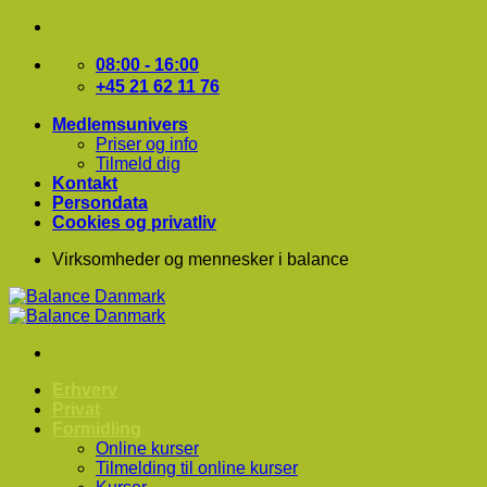
Fortsæt
til
indhold
08:00 - 16:00
+45 21 62 11 76
Medlemsunivers
Priser og info
Tilmeld dig
Kontakt
Persondata
Cookies og privatliv
Virksomheder og mennesker i balance
Erhverv
Privat
Formidling
Online kurser
Tilmelding til online kurser