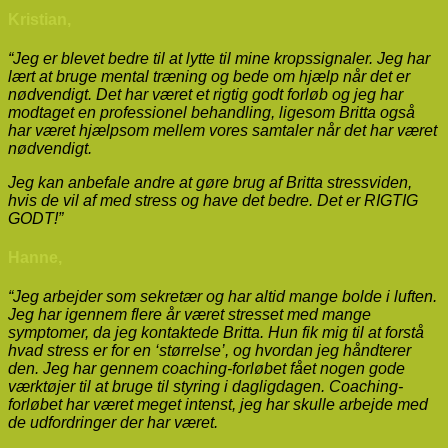
Kristian,
“Jeg er blevet bedre til at lytte til mine kropssignaler. Jeg har
lært at bruge mental træning og bede om hjælp når det er
nødvendigt. Det har været et rigtig godt forløb og jeg har
modtaget en professionel behandling, ligesom Britta også
har været hjælpsom mellem vores samtaler når det har været
nødvendigt.
Jeg kan anbefale andre at gøre brug af Britta stressviden,
hvis de vil af med stress og have det bedre. Det er RIGTIG
GODT!”
Hanne,
“Jeg arbejder som sekretær og har altid mange bolde i luften.
Jeg har igennem flere år været stresset med mange
symptomer, da jeg kontaktede Britta. Hun fik mig til at forstå
hvad stress er for en ‘størrelse’, og hvordan jeg håndterer
den. Jeg har gennem coaching-forløbet fået nogen gode
værktøjer til at bruge til styring i dagligdagen. Coaching-
forløbet har været meget intenst, jeg har skulle arbejde med
de udfordringer der har været.