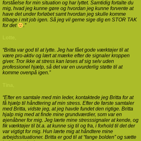
forståelse for min situation og har lyttet. Samtidig fortalte du
mig, hvad jeg kunne gøre og hvordan jeg kunne forvente at
have det under forløbet samt hvordan jeg skulle komme
tilbage i mit job igen. Så jeg vil gerne sige dig en STOR TAK
for det
.”
Lotte,
“Britta var god til at lytte. Jeg har fået gode værktøjer til at
være pro-aktiv og lært at mærke efter de signaler kroppen
giver. Tror ikke at stress kan løses af sig selv uden
professionel hjælp, så det var en uvurderlig støtte til at
komme ovenpå igen.”
Tina,
“Efter en samtale med min leder, kontaktede jeg Britta for at
få hjælp til håndtering af min stress. Efter de første samtaler
med Britta, vidste jeg, at jeg havde fundet den rigtige. Britta
hjalp mig med at finde mine grundværdier, som var en
øjenåbner for mig. Jeg lærte mine stresssignaler at kende, og
fik værktøjer til bl.a. at kunne sig til og fra, i forhold til det der
var vigtigt for mig. Hun lærte mig at håndtere mine
arbejdssituationer.
Britta er god til at “fange bolden” og sætte