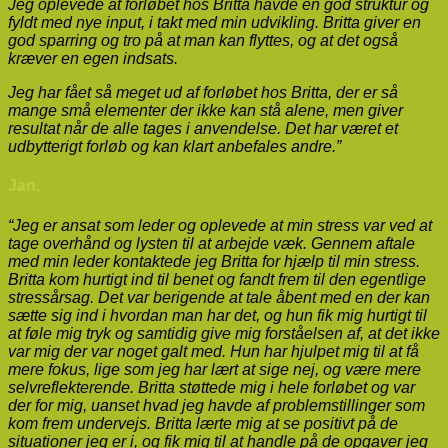
Jeg oplevede at forløbet hos Britta havde en god struktur og
fyldt med nye input, i takt med min udvikling. Britta giver en
god sparring og tro på at man kan flyttes, og at det også
kræver en egen indsats.
Jeg har fået så meget ud af forløbet hos Britta, der er så
mange små elementer der ikke kan stå alene, men giver
resultat når de alle tages i anvendelse. Det har været et
udbytterigt forløb og kan klart anbefales andre.”
Jan,
“Jeg er ansat som leder og oplevede at min stress var ved at
tage overhånd og lysten til at arbejde væk. Gennem aftale
med min leder kontaktede jeg Britta for hjælp til min stress.
Britta kom hurtigt ind til benet og fandt frem til den egentlige
stressårsag. Det var berigende at tale åbent med en der kan
sætte sig ind i hvordan man har det, og hun fik mig hurtigt til
at føle mig tryk og samtidig give mig forståelsen af, at det ikke
var mig der var noget galt med. Hun har hjulpet mig til at få
mere fokus, lige som jeg har lært at sige nej, og være mere
selvreflekterende. Britta støttede mig i hele forløbet og var
der for mig, uanset hvad jeg havde af problemstillinger som
kom frem undervejs. Britta lærte mig at se positivt på de
situationer jeg er i, og fik mig til at handle på de opgaver jeg