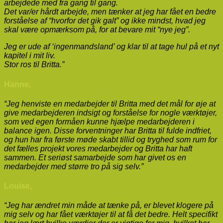
arbejdede med fra gang til gang.
Det var/er hårdt arbejde, men tænker at jeg har fået en bedre
forståelse af “hvorfor det gik galt” og ikke mindst, hvad jeg
skal være opmærksom på, for at bevare mit “nye jeg”.
Jeg er ude af ‘ingenmandsland’ og klar til at tage hul på et nyt
kapitel i mit liv.
Stor ros til Britta.”
Hanne,
“Jeg henviste en medarbejder til Britta med det mål for øje at
give medarbejderen indsigt og forståelse for nogle værktøjer,
som ved egen formåen kunne hjælpe medarbejderen i
balance igen. Disse forventninger har Britta til fulde indfriet,
og hun har fra første møde skabt tillid og tryghed som rum for
det fælles projekt vores medarbejder og Britta har haft
sammen. Et seriøst samarbejde som har givet os en
medarbejder med større tro på sig selv.”
Louise,
“Jeg har ændret min måde at tænke på, er blevet klogere på
mig selv og har fået værktøjer til at få det bedre. Helt specifikt