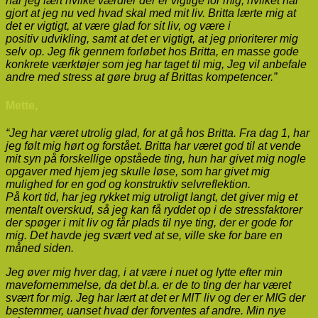
har jeg lært hvilke værdier der er vigtige for mig, hvilket har
gjort at jeg nu ved hvad skal med mit liv. Britta lærte mig at
det er vigtigt, at være glad for sit liv, og være i
positiv udvikling, samt at det er vigtigt, at jeg prioriterer mig
selv op. Jeg fik gennem forløbet hos Britta, en masse gode
konkrete værktøjer som jeg har taget til mig, Jeg vil anbefale
andre med stress at gøre brug af Brittas kompetencer.”
Mette,
“Jeg har været utrolig glad, for at gå hos Britta. Fra dag 1, har
jeg følt mig hørt og forstået. Britta har været god til at vende
mit syn på forskellige opståede ting, hun har givet mig nogle
opgaver med hjem jeg skulle løse, som har givet mig
mulighed for en god og konstruktiv selvreflektion.
På kort tid, har jeg rykket mig utroligt langt, det giver mig et
mentalt overskud, så jeg kan få ryddet op i de stressfaktorer
der spøger i mit liv og får plads til nye ting, der er gode for
mig. Det havde jeg svært ved at se, ville ske for bare en
måned siden.
Jeg øver mig hver dag, i at være i nuet og lytte efter min
mavefornemmelse, da det bl.a. er de to ting der har været
svært for mig. Jeg har lært at det er MIT liv og der er MIG der
bestemmer, uanset hvad der forventes af andre. Min nye