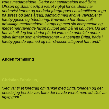
vores medarbejdere. Derfor har samarbejdet med Britta
Olsson og Balance ApS været vigtigt for os. Britta har
undervist ledere og medarbejdergrupper i at identificere tegn
på stress og dens årsag, samtidig med at give værktøjer til
forebyggelse og håndtering. Endvidere har Britta haft
adskillige medarbejdere i terapi og med sin kompetente og
meget nærværende facon hjulpet dem på ret køl igen. Og det
har virket! Jeg kan derfor på det varmeste anbefale andre –
såvel firmaer som enkeltpersoner – at benytte Britta, både i
forebyggende øjemed og når stressen alligevel har ramt.”​
Anden formidling
Christian Fabricius,
“Jeg var til et foredrag om tanker med Britta forleden og det
eneste jeg tænkte var; bare der havde været mere tid. Det var
rigtig godt.”