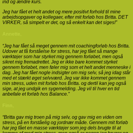
ind og ændre kurs.
Jeg har fået et helt andet og mere positivt forhold til mine
arbejdsopgaver og kollegaer, efter mit forløb hos Britta. DET
VIRKER, så simpelt er det, og så enkelt kan det siges!”
Annette,
“Jeg har fået så meget gennem mit coachingforløb hos Britta.
Udover at få forståelse for stress, har jeg fået så mange
værktøjer som har styrket mig gennem forløbet, men også
sikret mig fremadrettet. Jeg er ikke bare kommet styrket
gennem forløbet, men føler mig som et helt andet menneske i
dag. Jeg har fået nogle indsigter om mig selv, så jeg idag står
med et stærkt øget selvværd. Jeg var ikke kommet gennem
min stress, uden mit forløb hos Britta. og dertil kan jeg også
sige, at jeg undgik en sygemelding. Jeg vil til hver en tid
anbefale et forløb hos Balance.”
Finn,
“Britta gav mig troen på mig selv, og gav mig en viden om
stress, på en forståelig og jordnær måde. Gennem mit forløb
har jeg fået en masse værktøjer som jeg dels brugte til at