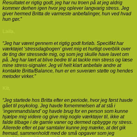
Resultatet er rigtig godt, jeg har nu troen på at jeg aldrig
kommer derhen igen hvor jeg oplever langvarig stress. Jeg
giver hermed Britta de varmeste anbefalinger, hun ved hvad
hun gør.”
Laila,
“Jeg har været gennem et rigtig godt forløb. Specifikt har
værktøjet ‘stressdagbogen’ givet mig et hurtigt overblik over
de ting der stressede mig, og som jeg skulle have lavet om
på. Jeg har lært at blive bedre til at tackle min stress og læse
mine stress-signaler. Jeg vil helt klart anbefale andre at
kontakte Britta/Balance, hun er en suveræn støtte og hendes
metoder virker.”
Kit,
“Jeg startede hos Britta efter en periode, hvor jeg først havde
gået til psykolog. Jeg havde fornemmelsen af at stå i
‘ingenmandsland’ og havde brug for en person som kunne
hjælpe mig videre og give mig nogle værktøjer til, ikke at
falde tilbage i de gamle vaner og dermed opbygge ny stress.
Allerede efter et par samtaler kunne jeg mærke, at det gik
fremad, sammenholdt med de små opgaver som jeg