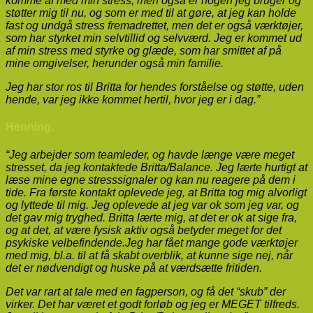
komme af med min stress, men også er nogen jeg bruger og
støtter mig til nu, og som er med til at gøre, at jeg kan holde
fast og undgå stress fremadrettet, men det er også værktøjer,
som har styrket min selvtillid og selvværd. Jeg er kommet ud
af min stress med styrke og glæde, som har smittet af på
mine omgivelser, herunder også min familie.
Jeg har stor ros til Britta for hendes forståelse og støtte, uden
hende, var jeg ikke kommet hertil, hvor jeg er i dag.”
Henning,
“Jeg arbejder som teamleder, og havde længe være meget
stresset, da jeg kontaktede Britta/Balance. Jeg lærte hurtigt at
læse mine egne stresssignaler og kan nu reagere på dem i
tide. Fra første kontakt oplevede jeg, at Britta tog mig alvorligt
og lyttede til mig. Jeg oplevede at jeg var ok som jeg var, og
det gav mig tryghed. Britta lærte mig, at det er ok at sige fra,
og at det, at være fysisk aktiv også betyder meget for det
psykiske velbefindende.Jeg har fået mange gode værktøjer
med mig, bl.a. til at få skabt overblik, at kunne sige nej, når
det er nødvendigt og huske på at værdsætte fritiden.
Det var rart at tale med en fagperson, og få det “skub” der
virker. Det har været et godt forløb og jeg er MEGET tilfreds.