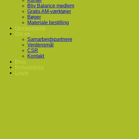
Kurser
Bliv Balance medlem
Gratis AM-værktøjer
Bøger
Materiale bestilling
Opslagstavle
Om os
Samarbejdspartnere
Verdensmål
CSR
Kontakt
Blog
Nyhedsbrev
Login