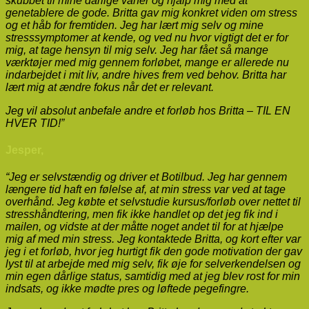
skubbet til mine dårlige vaner og hjalp mig med at
genetablere de gode. Britta gav mig konkret viden om stress
og et håb for fremtiden. Jeg har lært mig selv og mine
stresssymptomer at kende, og ved nu hvor vigtigt det er for
mig, at tage hensyn til mig selv. Jeg har fået så mange
værktøjer med mig gennem forløbet, mange er allerede nu
indarbejdet i mit liv, andre hives frem ved behov. Britta har
lært mig at ændre fokus når det er relevant.
Jeg vil absolut anbefale andre et forløb hos Britta – TIL EN
HVER TID!”
Jesper,
“Jeg er selvstændig og driver et Botilbud. Jeg har gennem
længere tid haft en følelse af, at min stress var ved at tage
overhånd. Jeg købte et selvstudie kursus/forløb over nettet til
stresshåndtering, men fik ikke handlet op det jeg fik ind i
mailen, og vidste at der måtte noget andet til for at hjælpe
mig af med min stress. Jeg kontaktede Britta, og kort efter var
jeg i et forløb, hvor jeg hurtigt fik den gode motivation der gav
lyst til at arbejde med mig selv, fik øje for selverkendelsen og
min egen dårlige status, samtidig med at jeg blev rost for min
indsats, og ikke mødte pres og løftede pegefingre.