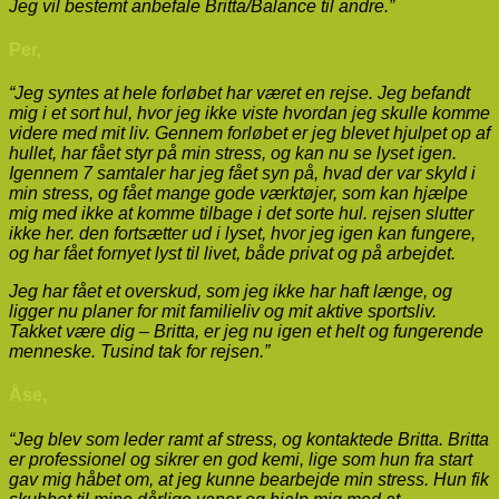
Jeg vil bestemt anbefale Britta/Balance til andre.”
Per,
“Jeg syntes at hele forløbet har været en rejse. Jeg befandt
mig i et sort hul, hvor jeg ikke viste hvordan jeg skulle komme
videre med mit liv. Gennem forløbet er jeg blevet hjulpet op af
hullet, har fået styr på min stress, og kan nu se lyset igen.
Igennem 7 samtaler har jeg fået syn på, hvad der var skyld i
min stress, og fået mange gode værktøjer, som kan hjælpe
mig med ikke at komme tilbage i det sorte hul. rejsen slutter
ikke her. den fortsætter ud i lyset, hvor jeg igen kan fungere,
og har fået fornyet lyst til livet, både privat og på arbejdet.
Jeg har fået et overskud, som jeg ikke har haft længe, og
ligger nu planer for mit familieliv og mit aktive sportsliv.
Takket være dig – Britta, er jeg nu igen et helt og fungerende
menneske. Tusind tak for rejsen.”
Åse,
“Jeg blev som leder ramt af stress, og kontaktede Britta. Britta
er professionel og sikrer en god kemi, lige som hun fra start
gav mig håbet om, at jeg kunne bearbejde min stress. Hun fik