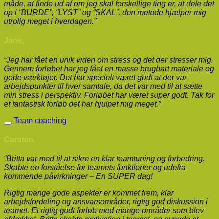
måde, at finde ud af om jeg skal forskellige ting er, at dele det
op i “BURDE”, “LYST” og “SKAL”, den metode hjælper mig
utrolig meget i hverdagen.”
Jane,
“Jeg har fået en unik viden om stress og det der stresser mig.
Gennem forløbet har jeg fået en masse brugbart materiale og
gode værktøjer. Det har specielt været godt at der var
arbejdspunkter til hver samtale, da det var med til at sætte
min stress i perspektiv. Forløbet har været super godt. Tak for
et fantastisk forløb det har hjulpet mig meget.”
Team coaching
Carsten,
“Britta var med til at sikre en klar teamtuning og forbedring.
Skabte en forståelse for teamets funktioner og udefra
kommende påvirkninger – En SUPER dag!
Rigtig mange gode aspekter er kommet frem, klar
arbejdsfordeling og ansvarsområder, rigtig god diskussion i
teamet. Et rigtig godt forløb med mange områder som blev