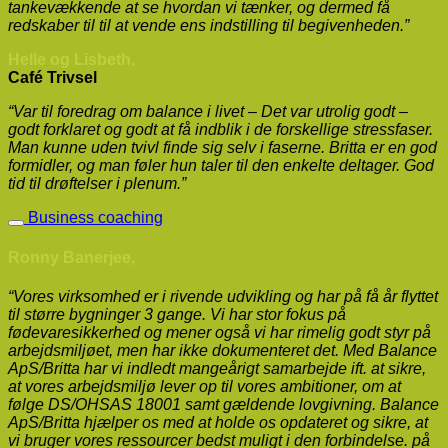
tankevækkende at se hvordan vi tænker, og dermed få
redskaber til til at vende ens indstilling til begivenheden.”
Helle og Lisbeth,
Café Trivsel
“Var til foredrag om balance i livet – Det var utrolig godt –
godt forklaret og godt at få indblik i de forskellige stressfaser.
Man kunne uden tvivl finde sig selv i faserne. Britta er en god
formidler, og man føler hun taler til den enkelte deltager. God
tid til drøftelser i plenum.”
Business coaching
Ronny Banerjee,
“Vores virksomhed er i rivende udvikling og har på få år flyttet
til større bygninger 3 gange. Vi har stor fokus på
fødevaresikkerhed og mener også vi har rimelig godt styr på
arbejdsmiljøet, men har ikke dokumenteret det. Med Balance
ApS/Britta har vi indledt mangeårigt samarbejde ift. at sikre,
at vores arbejdsmiljø lever op til vores ambitioner, om at
følge DS/OHSAS 18001 samt gældende lovgivning. Balance
ApS/Britta hjælper os med at holde os opdateret og sikre, at
vi bruger vores ressourcer bedst muligt i den forbindelse. på