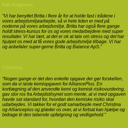
Kim Hagenow,
“Vi har benyttet Britta i flere år for at holde fast i trådene i
vores arbejdsmiljøarbejde, så vi hele tiden er med på
noderne på vores arbejdsmiljø. Britta har også flere gange
holdt stress-kursus for os og vores medarbejdere med super
resultater. Vi har lært, at det er ok at tale om stress og det har
hjulpet os med at få vores gode arbejdsmiljø tilbage. Vi har
og anbefaler super-gerne Britta og Balance ApS.”
Christina,
“Nogen gange er det den enkelte opgave der gør forskellen,
som da vi løste kemiopgaven for AlliancePlus. En
kortlægning af den anvendte kemi og kemisk risikovurdering,
gav stor ros fra Arbejdstilsynet som mente, at vi med opgaven
havde sat standard for, hvordan den kemiske risiko skal
udarbejdes. Vi takker for et godt samarbejde med Christina
og Allianceplus og glæder os over, at vi fortsat kan hjælpe og
bidrage til den løbende opfølgning og vedligehold.”