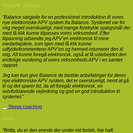
Claus B. Jensen,
“Balance sørgede for en professionel introduktion til vores
nye elektroniske APV system fra Balance. Systemet var for
mig meget overskueligt, med mange foretrykte spørgsmål der
med få klik kunne tilpasses vores virksomhed. Efter
tilpasning udsendte jeg APV’en elektronisk til mine
medarbejdere, som igen med få klik kunne
udfylde/kommenterer APV’en og hermed returnerer den til
mig. Alt kunne foregå elektronisk, også at få udarbejdet den
endelige vurdering af vores virksomheds APV i en samlet
rapport.
Jeg kan kun give Balance de bedste anbefalinger for deres
nye elektroniske APV system, det er overskueligt, nemt at gå
til og det sparer tid, da alt foregår elektronisk, en
selvforklarende vejledning og god en god introduktion til
systemet.”
Stress coaching
Hans,
“Britta, du er den eneste der under mit forløb, har haft