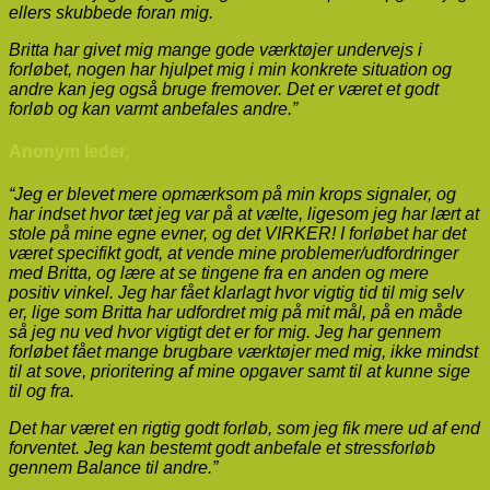
ellers skubbede foran mig.
Britta har givet mig mange gode værktøjer undervejs i
forløbet, nogen har hjulpet mig i min konkrete situation og
andre kan jeg også bruge fremover. Det er været et godt
forløb og kan varmt anbefales andre.”
Anonym leder,
“Jeg er blevet mere opmærksom på min krops signaler, og
har indset hvor tæt jeg var på at vælte, ligesom jeg har lært at
stole på mine egne evner, og det VIRKER! I forløbet har det
været specifikt godt, at vende mine problemer/udfordringer
med Britta, og lære at se tingene fra en anden og mere
positiv vinkel. Jeg har fået klarlagt hvor vigtig tid til mig selv
er, lige som Britta har udfordret mig på mit mål, på en måde
så jeg nu ved hvor vigtigt det er for mig. Jeg har gennem
forløbet fået mange brugbare værktøjer med mig, ikke mindst
til at sove, prioritering af mine opgaver samt til at kunne sige
til og fra.
Det har været en rigtig godt forløb, som jeg fik mere ud af end
forventet. Jeg kan bestemt godt anbefale et stressforløb
gennem Balance til andre.”