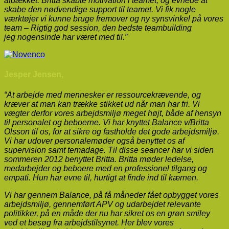
afdækket.
Britta skabte motivation i teamet, og evnede at
skabe den nødvendige support til teamet. Vi fik nogle
værktøjer vi kunne bruge fremover og ny synsvinkel på vores
team – Rigtig god session, den bedste teambuilding
jeg nogensinde har været med til.”
Jesper Jensen,
“At arbejde med mennesker er ressourcekrævende, og
kræver at man kan trække stikket ud når man har fri. Vi
vægter derfor vores arbejdsmiljø meget højt, både af hensyn
til personalet og beboerne. Vi har knyttet Balance v/Britta
Olsson til os, for at sikre og fastholde det gode arbejdsmiljø.
Vi har udover personalemøder også benyttet os af
supervision samt temadage. Til disse seancer har vi siden
sommeren 2012 benyttet Britta. Britta møder ledelse,
medarbejder og beboere med en professionel tilgang og
empati. Hun har evne til, hurtigt at finde ind til kærnen.
Vi har gennem Balance, på få måneder fået opbygget vores
arbejdsmiljø, gennemført APV og udarbejdet relevante
politikker, på en måde der nu har sikret os en grøn smiley
ved et besøg fra arbejdstilsynet. Her blev vores